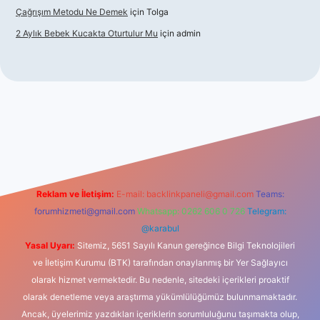
Çağrışım Metodu Ne Demek
için
Tolga
2 Aylık Bebek Kucakta Oturtulur Mu
için
admin
giriş
Reklam ve İletişim:
E-mail:
backlinkpaneli@gmail.com
Teams:
forumhizmeti@gmail.com
Whatsapp: 0262 606 0 726
Telegram:
@karabul
Yasal Uyarı:
Sitemiz, 5651 Sayılı Kanun gereğince Bilgi Teknolojileri
ve İletişim Kurumu (BTK) tarafından onaylanmış bir Yer Sağlayıcı
olarak hizmet vermektedir. Bu nedenle, sitedeki içerikleri proaktif
olarak denetleme veya araştırma yükümlülüğümüz bulunmamaktadır.
Ancak, üyelerimiz yazdıkları içeriklerin sorumluluğunu taşımakta olup,