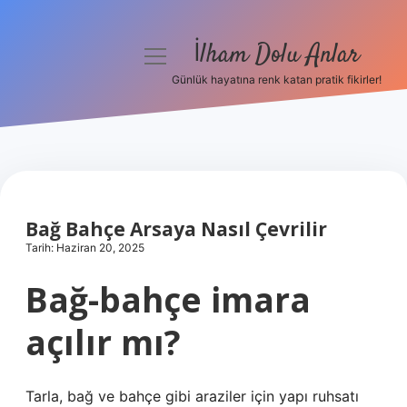
İlham Dolu Anlar
menüyü
aç
Günlük hayatına renk katan pratik fikirler!
Anasayfa
Gizlilik Politikası
Yasal Uyarı
Bağ Bahçe Arsaya Nasıl Çevrilir
Hakkımızda
Tarih: Haziran 20, 2025
Bağ-bahçe imara
açılır mı?
Tarla, bağ ve bahçe gibi araziler için yapı ruhsatı