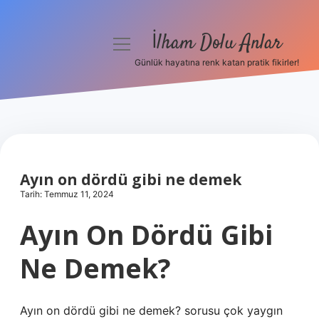
İlham Dolu Anlar
menüyü
aç
Günlük hayatına renk katan pratik fikirler!
Anasayfa
Gizlilik Politikası
Yasal Uyarı
Ayın on dördü gibi ne demek
Hakkımızda
Tarih: Temmuz 11, 2024
Ayın On Dördü Gibi
Ne Demek?
Ayın on dördü gibi ne demek? sorusu çok yaygın