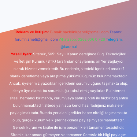
giriş
Reklam ve İletişim:
E-mail:
backlinkpaneli@gmail.com
Teams:
forumhizmeti@gmail.com
Whatsapp: 0262 606 0 726
Telegram:
@karabul
Yasal Uyarı:
Sitemiz, 5651 Sayılı Kanun gereğince Bilgi Teknolojileri
ve İletişim Kurumu (BTK) tarafından onaylanmış bir Yer Sağlayıcı
olarak hizmet vermektedir. Bu nedenle, sitedeki içerikleri proaktif
olarak denetleme veya araştırma yükümlülüğümüz bulunmamaktadır.
Ancak, üyelerimiz yazdıkları içeriklerin sorumluluğunu taşımakta olup,
siteye üye olarak bu sorumluluğu kabul etmiş sayılırlar. Bu internet
sitesi, herhangi bir marka, kurum veya şahıs şirketi ile hiçbir bağlantısı
bulunmamaktadır. Sitede yalnızca kendi hazırladığımız makaleler
paylaşılmaktadır. Burada yer alan içerikler haber niteliği taşımamakta
olup, gerçek kurum ve kişiler hakkında paylaşım yapılmamaktadır.
Gerçek kurum ve kişiler ile isim benzerlikleri tamamen tesadüfidir.
Sitemiz, kar amacı gütmeyen ve tamamen ücretsiz bir bilgi paylaşım