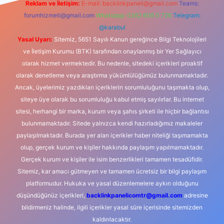
Reklam ve İletişim:
E-mail:
backlinkpaneli@gmail.com
Teams:
forumhizmeti@gmail.com
Whatsapp: 0262 606 0 726
Telegram:
@karabul
Yasal Uyarı:
Sitemiz, 5651 Sayılı Kanun gereğince Bilgi Teknolojileri
ve İletişim Kurumu (BTK) tarafından onaylanmış bir Yer Sağlayıcı
olarak hizmet vermektedir. Bu nedenle, sitedeki içerikleri proaktif
olarak denetleme veya araştırma yükümlülüğümüz bulunmamaktadır.
Ancak, üyelerimiz yazdıkları içeriklerin sorumluluğunu taşımakta olup,
siteye üye olarak bu sorumluluğu kabul etmiş sayılırlar. Bu internet
sitesi, herhangi bir marka, kurum veya şahıs şirketi ile hiçbir bağlantısı
bulunmamaktadır. Sitede yalnızca kendi hazırladığımız makaleler
paylaşılmaktadır. Burada yer alan içerikler haber niteliği taşımamakta
olup, gerçek kurum ve kişiler hakkında paylaşım yapılmamaktadır.
Gerçek kurum ve kişiler ile isim benzerlikleri tamamen tesadüfidir.
Sitemiz, kar amacı gütmeyen ve tamamen ücretsiz bir bilgi paylaşım
platformudur. Hukuka ve yasal düzenlemelere aykırı olduğunu
düşündüğünüz içerikleri,
backlinkpanelicomtr@gmail.com
adresine
bildirmeniz halinde, ilgili içerikler yasal süre içerisinde sitemizden
kaldırılacaktır.