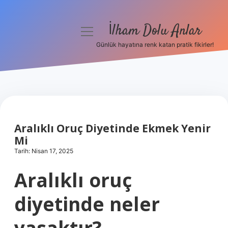
İlham Dolu Anlar
menüyü
aç
Günlük hayatına renk katan pratik fikirler!
Anasayfa
Gizlilik Politikası
Yasal Uyarı
Aralıklı Oruç Diyetinde Ekmek Yenir
Hakkımızda
Mi
Tarih: Nisan 17, 2025
Aralıklı oruç
diyetinde neler
yasaktır?