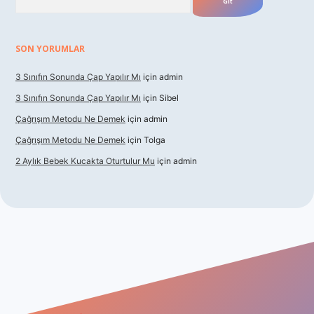
SON YORUMLAR
3 Sınıfın Sonunda Çap Yapılır Mı
için
admin
3 Sınıfın Sonunda Çap Yapılır Mı
için
Sibel
Çağrışım Metodu Ne Demek
için
admin
Çağrışım Metodu Ne Demek
için
Tolga
2 Aylık Bebek Kucakta Oturtulur Mu
için
admin
riş