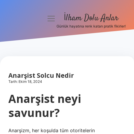
İlham Dolu Anlar
menüyü
aç
Günlük hayatına renk katan pratik fikirler!
Anasayfa
Gizlilik Politikası
Yasal Uyarı
Anarşist Solcu Nedir
Hakkımızda
Tarih: Ekim 18, 2024
Anarşist neyi
savunur?
Anarşizm, her koşulda tüm otoritelerin