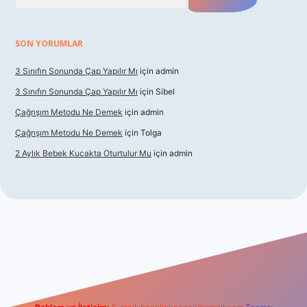
SON YORUMLAR
3 Sınıfın Sonunda Çap Yapılır Mı
için
admin
3 Sınıfın Sonunda Çap Yapılır Mı
için
Sibel
Çağrışım Metodu Ne Demek
için
admin
Çağrışım Metodu Ne Demek
için
Tolga
2 Aylık Bebek Kucakta Oturtulur Mu
için
admin
giriş