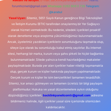
Reklam ve İletişim:
E-mail:
backlinkpaneli@gmail.com
Teams:
forumhizmeti@gmail.com
Whatsapp: 0262 606 0 726
Telegram:
@karabul
Yasal Uyarı:
Sitemiz, 5651 Sayılı Kanun gereğince Bilgi Teknolojileri
ve İletişim Kurumu (BTK) tarafından onaylanmış bir Yer Sağlayıcı
olarak hizmet vermektedir. Bu nedenle, sitedeki içerikleri proaktif
olarak denetleme veya araştırma yükümlülüğümüz bulunmamaktadır.
Ancak, üyelerimiz yazdıkları içeriklerin sorumluluğunu taşımakta olup,
siteye üye olarak bu sorumluluğu kabul etmiş sayılırlar. Bu internet
sitesi, herhangi bir marka, kurum veya şahıs şirketi ile hiçbir bağlantısı
bulunmamaktadır. Sitede yalnızca kendi hazırladığımız makaleler
paylaşılmaktadır. Burada yer alan içerikler haber niteliği taşımamakta
olup, gerçek kurum ve kişiler hakkında paylaşım yapılmamaktadır.
Gerçek kurum ve kişiler ile isim benzerlikleri tamamen tesadüfidir.
Sitemiz, kar amacı gütmeyen ve tamamen ücretsiz bir bilgi paylaşım
platformudur. Hukuka ve yasal düzenlemelere aykırı olduğunu
düşündüğünüz içerikleri,
backlinkpanelicomtr@gmail.com
adresine
bildirmeniz halinde, ilgili içerikler yasal süre içerisinde sitemizden
kaldırılacaktır.