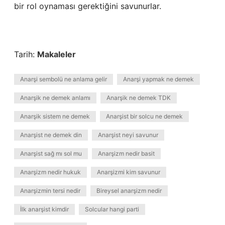
bir rol oynaması gerektiğini savunurlar.
Tarih:
Makaleler
Anarşi sembolü ne anlama gelir
Anarşi yapmak ne demek
Anarşik ne demek anlamı
Anarşik ne demek TDK
Anarşik sistem ne demek
Anarşist bir solcu ne demek
Anarşist ne demek din
Anarşist neyi savunur
Anarşist sağ mı sol mu
Anarşizm nedir basit
Anarşizm nedir hukuk
Anarşizmi kim savunur
Anarşizmin tersi nedir
Bireysel anarşizm nedir
İlk anarşist kimdir
Solcular hangi parti