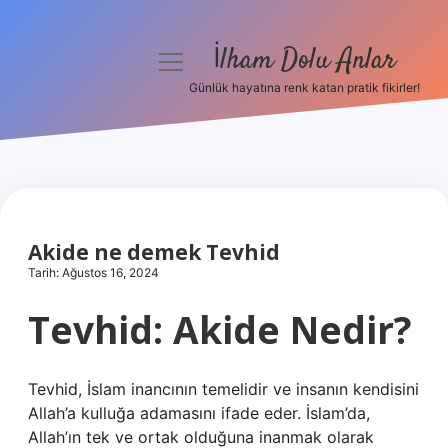
İlham Dolu Anlar
menüyü
aç
Günlük hayatına renk katan pratik fikirler!
Anasayfa
Gizlilik Politikası
Yasal Uyarı
Akide ne demek Tevhid
Hakkımızda
Tarih: Ağustos 16, 2024
Tevhid: Akide Nedir?
Tevhid, İslam inancının temelidir ve insanın kendisini
Allah’a kulluğa adamasını ifade eder. İslam’da,
Allah’ın tek ve ortak olduğuna inanmak olarak