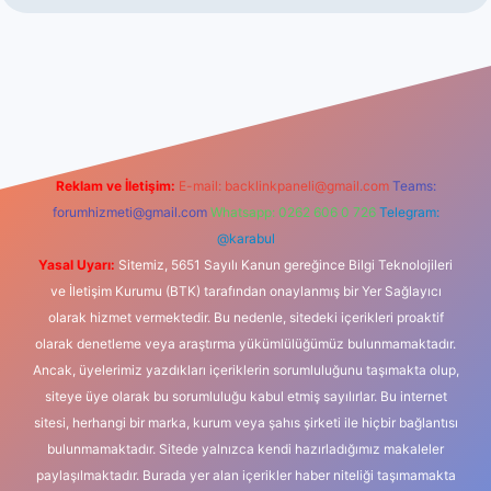
ltonbet giriş
Reklam ve İletişim:
E-mail:
backlinkpaneli@gmail.com
Teams:
forumhizmeti@gmail.com
Whatsapp: 0262 606 0 726
Telegram:
@karabul
Yasal Uyarı:
Sitemiz, 5651 Sayılı Kanun gereğince Bilgi Teknolojileri
ve İletişim Kurumu (BTK) tarafından onaylanmış bir Yer Sağlayıcı
olarak hizmet vermektedir. Bu nedenle, sitedeki içerikleri proaktif
olarak denetleme veya araştırma yükümlülüğümüz bulunmamaktadır.
Ancak, üyelerimiz yazdıkları içeriklerin sorumluluğunu taşımakta olup,
siteye üye olarak bu sorumluluğu kabul etmiş sayılırlar. Bu internet
sitesi, herhangi bir marka, kurum veya şahıs şirketi ile hiçbir bağlantısı
bulunmamaktadır. Sitede yalnızca kendi hazırladığımız makaleler
paylaşılmaktadır. Burada yer alan içerikler haber niteliği taşımamakta