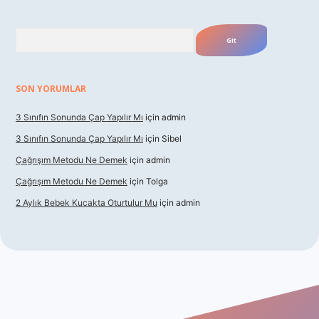
Arama
SON YORUMLAR
3 Sınıfın Sonunda Çap Yapılır Mı
için
admin
3 Sınıfın Sonunda Çap Yapılır Mı
için
Sibel
Çağrışım Metodu Ne Demek
için
admin
Çağrışım Metodu Ne Demek
için
Tolga
2 Aylık Bebek Kucakta Oturtulur Mu
için
admin
giriş