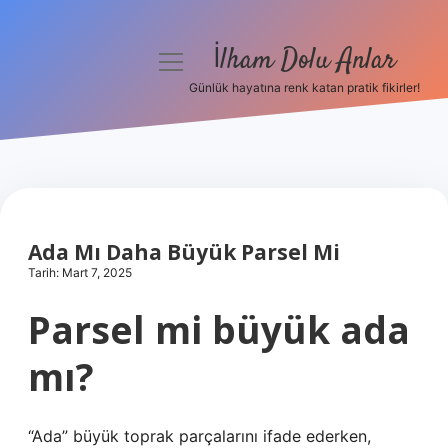
İlham Dolu Anlar
menüyü
aç
Günlük hayatına renk katan pratik fikirler!
Anasayfa
Gizlilik Politikası
Yasal Uyarı
Ada Mı Daha Büyük Parsel Mi
Hakkımızda
Tarih: Mart 7, 2025
Parsel mi büyük ada
mı?
“Ada” büyük toprak parçalarını ifade ederken,