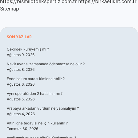
https://bismilotoekspertiz.com.tr
https://birkaetiket.com.tr
Sitemap
Sidebar
SON YAZILAR
Çekirdek kuruyemiş mi ?
Ağustos 9, 2026
Nakit avansı zamanında ödenmezse ne olur ?
Ağustos 8, 2026
Evde bakım parası kimler alabilir ?
Ağustos 6, 2026
Aynı operatörden 2 hat alınır mı ?
Ağustos 5, 2026
Arabaya arkadan vurdum ne yapmalıyım ?
Ağustos 4, 2026
Altın iğne tedavisi ne için kullanılır ?
Temmuz 30, 2026
Yeşilırmak mı daha büyük Kızılırmak mı ?