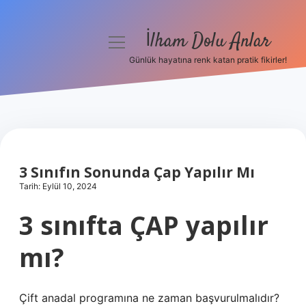
İlham Dolu Anlar
menüyü
aç
Günlük hayatına renk katan pratik fikirler!
Anasayfa
Gizlilik Politikası
Yasal Uyarı
3 Sınıfın Sonunda Çap Yapılır Mı
Hakkımızda
Tarih: Eylül 10, 2024
3 sınıfta ÇAP yapılır
mı?
Çift anadal programına ne zaman başvurulmalıdır?