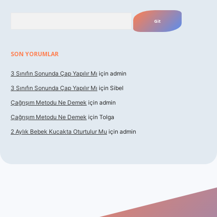
Arama
SON YORUMLAR
3 Sınıfın Sonunda Çap Yapılır Mı
için
admin
3 Sınıfın Sonunda Çap Yapılır Mı
için
Sibel
Çağrışım Metodu Ne Demek
için
admin
Çağrışım Metodu Ne Demek
için
Tolga
2 Aylık Bebek Kucakta Oturtulur Mu
için
admin
bet giriş