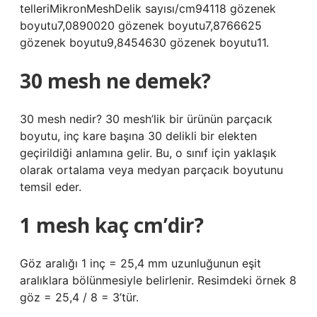
telleriMikronMeshDelik sayısı/cm94118 gözenek
boyutu7,0890020 gözenek boyutu7,8766625
gözenek boyutu9,8454630 gözenek boyutu11.
30 mesh ne demek?
30 mesh nedir? 30 mesh’lik bir ürünün parçacık
boyutu, inç kare başına 30 delikli bir elekten
geçirildiği anlamına gelir. Bu, o sınıf için yaklaşık
olarak ortalama veya medyan parçacık boyutunu
temsil eder.
1 mesh kaç cm’dir?
Göz aralığı 1 inç = 25,4 mm uzunluğunun eşit
aralıklara bölünmesiyle belirlenir. Resimdeki örnek 8
göz = 25,4 / 8 = 3’tür.