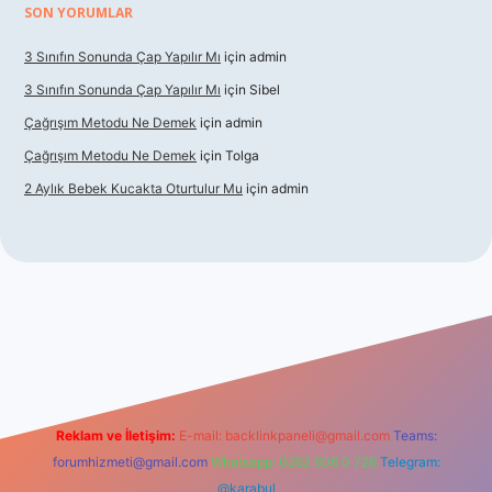
SON YORUMLAR
3 Sınıfın Sonunda Çap Yapılır Mı
için
admin
3 Sınıfın Sonunda Çap Yapılır Mı
için
Sibel
Çağrışım Metodu Ne Demek
için
admin
Çağrışım Metodu Ne Demek
için
Tolga
2 Aylık Bebek Kucakta Oturtulur Mu
için
admin
t giriş
Reklam ve İletişim:
E-mail:
backlinkpaneli@gmail.com
Teams:
forumhizmeti@gmail.com
Whatsapp: 0262 606 0 726
Telegram:
@karabul