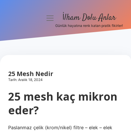
İlham Dolu Anlar
menüyü
aç
Günlük hayatına renk katan pratik fikirler!
Anasayfa
Gizlilik Politikası
Yasal Uyarı
25 Mesh Nedir
Hakkımızda
Tarih: Aralık 18, 2024
25 mesh kaç mikron
eder?
Paslanmaz çelik (krom/nikel) filtre – elek – elek