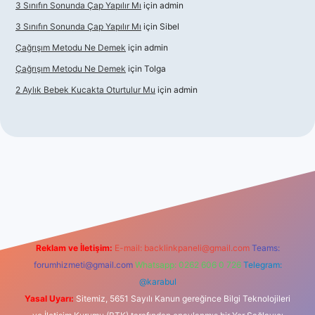
3 Sınıfın Sonunda Çap Yapılır Mı
için
admin
3 Sınıfın Sonunda Çap Yapılır Mı
için
Sibel
Çağrışım Metodu Ne Demek
için
admin
Çağrışım Metodu Ne Demek
için
Tolga
2 Aylık Bebek Kucakta Oturtulur Mu
için
admin
 giriş
Reklam ve İletişim:
E-mail:
backlinkpaneli@gmail.com
Teams:
forumhizmeti@gmail.com
Whatsapp: 0262 606 0 726
Telegram:
@karabul
Yasal Uyarı:
Sitemiz, 5651 Sayılı Kanun gereğince Bilgi Teknolojileri