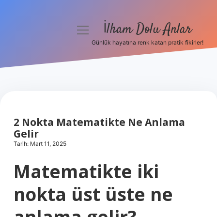
İlham Dolu Anlar
menüyü
aç
Günlük hayatına renk katan pratik fikirler!
Anasayfa
Gizlilik Politikası
Yasal Uyarı
2 Nokta Matematikte Ne Anlama
Hakkımızda
Gelir
Tarih: Mart 11, 2025
Matematikte iki
nokta üst üste ne
anlama gelir?