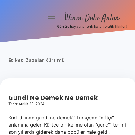
İlham Dolu Anlar
menüyü
aç
Günlük hayatına renk katan pratik fikirler!
Anasayfa
Gizlilik Politikası
Etiket:
Zazalar Kürt mü
Yasal Uyarı
Hakkımızda
Gundi Ne Demek Ne Demek
Tarih: Aralık 23, 2024
Kürt dilinde gündi ne demek? Türkçede “çiftçi”
anlamına gelen Kürtçe bir kelime olan “gundî” terimi
son yıllarda giderek daha popüler hale geldi.