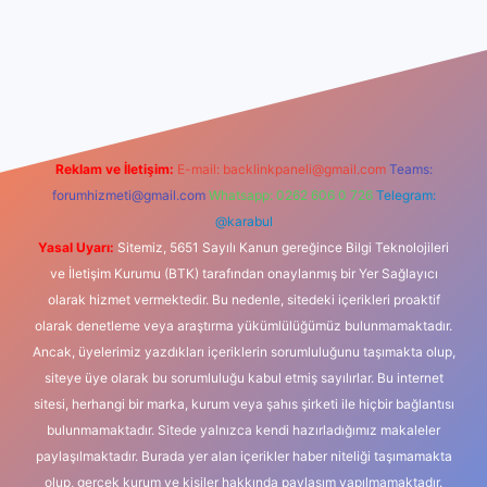
iş
Reklam ve İletişim:
E-mail:
backlinkpaneli@gmail.com
Teams:
forumhizmeti@gmail.com
Whatsapp: 0262 606 0 726
Telegram:
@karabul
Yasal Uyarı:
Sitemiz, 5651 Sayılı Kanun gereğince Bilgi Teknolojileri
ve İletişim Kurumu (BTK) tarafından onaylanmış bir Yer Sağlayıcı
olarak hizmet vermektedir. Bu nedenle, sitedeki içerikleri proaktif
olarak denetleme veya araştırma yükümlülüğümüz bulunmamaktadır.
Ancak, üyelerimiz yazdıkları içeriklerin sorumluluğunu taşımakta olup,
siteye üye olarak bu sorumluluğu kabul etmiş sayılırlar. Bu internet
sitesi, herhangi bir marka, kurum veya şahıs şirketi ile hiçbir bağlantısı
bulunmamaktadır. Sitede yalnızca kendi hazırladığımız makaleler
paylaşılmaktadır. Burada yer alan içerikler haber niteliği taşımamakta
olup, gerçek kurum ve kişiler hakkında paylaşım yapılmamaktadır.