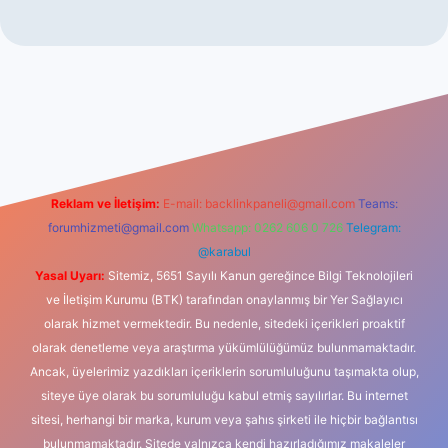
iş
Reklam ve İletişim:
E-mail:
backlinkpaneli@gmail.com
Teams:
forumhizmeti@gmail.com
Whatsapp: 0262 606 0 726
Telegram:
@karabul
Yasal Uyarı:
Sitemiz, 5651 Sayılı Kanun gereğince Bilgi Teknolojileri
ve İletişim Kurumu (BTK) tarafından onaylanmış bir Yer Sağlayıcı
olarak hizmet vermektedir. Bu nedenle, sitedeki içerikleri proaktif
olarak denetleme veya araştırma yükümlülüğümüz bulunmamaktadır.
Ancak, üyelerimiz yazdıkları içeriklerin sorumluluğunu taşımakta olup,
siteye üye olarak bu sorumluluğu kabul etmiş sayılırlar. Bu internet
sitesi, herhangi bir marka, kurum veya şahıs şirketi ile hiçbir bağlantısı
bulunmamaktadır. Sitede yalnızca kendi hazırladığımız makaleler