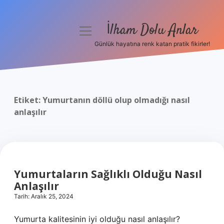
İlham Dolu Anlar
menüyü
aç
Günlük hayatına renk katan pratik fikirler!
Anasayfa
Gizlilik Politikası
Etiket:
Yumurtanın döllü olup olmadığı nasıl
Yasal Uyarı
anlaşılır
Hakkımızda
Yumurtaların Sağlıklı Olduğu Nasıl
Anlaşılır
Tarih: Aralık 25, 2024
Yumurta kalitesinin iyi olduğu nasıl anlaşılır?