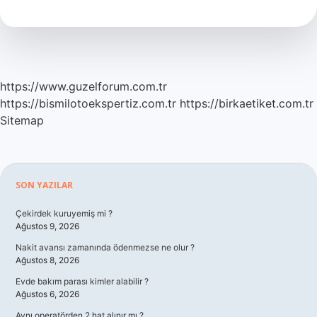
Olduğu
Nasıl
Anlaşılır
https://www.guzelforum.com.tr
https://bismilotoekspertiz.com.tr
https://birkaetiket.com.tr
Sitemap
Sidebar
SON YAZILAR
Çekirdek kuruyemiş mi ?
Ağustos 9, 2026
Nakit avansı zamanında ödenmezse ne olur ?
Ağustos 8, 2026
Evde bakım parası kimler alabilir ?
Ağustos 6, 2026
Aynı operatörden 2 hat alınır mı ?