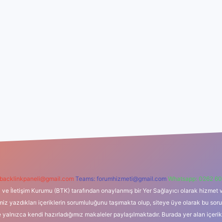
backlinkpaneli@gmail.com
Teams:
forumhizmeti@gmail.com
Whatsapp: 0262 60
i ve İletişim Kurumu (BTK) tarafından onaylanmış bir Yer Sağlayıcı olarak hizmet v
azdıkları içeriklerin sorumluluğunu taşımakta olup, siteye üye olarak bu sorumlul
e yalnızca kendi hazırladığımız makaleler paylaşılmaktadır. Burada yer alan içeri