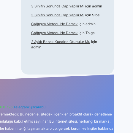
3 Sınıfın Sonunda Çap Yapılır Mı
için
admin
3 Sınıfın Sonunda Çap Yapılır Mı
için
Sibel
Çağrışım Metodu Ne Demek
için
admin
Çağrışım Metodu Ne Demek
için
Tolga
2 Aylık Bebek Kucakta Oturtulur Mu
için
admin
6 0 726
Telegram: @karabul
ermektedir. Bu nedenle, sitedeki içerikleri proaktif olarak denetleme
uğu kabul etmiş sayılırlar. Bu internet sitesi, herhangi bir marka,
kler haber niteliği taşımamakta olup, gerçek kurum ve kişiler hakkında