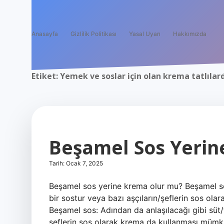
Anasayfa
Gizlilik Politikası
Yasal Uyarı
Hakkımızda
Etiket:
Yemek ve soslar için olan krema tatlılard
Beşamel Sos Yerine
Tarih: Ocak 7, 2025
Beşamel sos yerine krema olur mu? Beşamel sos
bir sostur veya bazı aşçıların/şeflerin sos o
Beşamel sos: Adından da anlaşılacağı gibi süt/t
şeflerin sos olarak krema da kullanması mümk