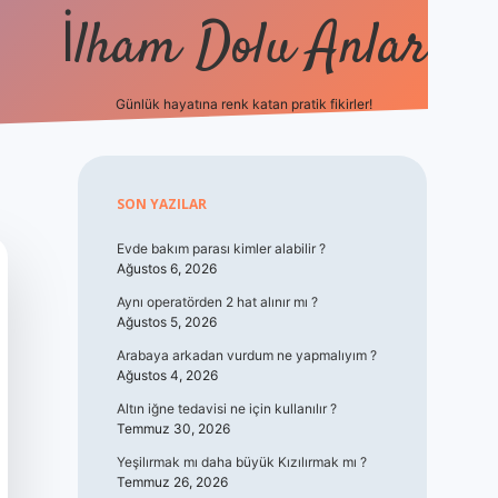
İlham Dolu Anlar
Günlük hayatına renk katan pratik fikirler!
hiltonbet giriş
Sidebar
SON YAZILAR
Evde bakım parası kimler alabilir ?
Ağustos 6, 2026
Aynı operatörden 2 hat alınır mı ?
Ağustos 5, 2026
Arabaya arkadan vurdum ne yapmalıyım ?
Ağustos 4, 2026
Altın iğne tedavisi ne için kullanılır ?
Temmuz 30, 2026
Yeşilırmak mı daha büyük Kızılırmak mı ?
Temmuz 26, 2026