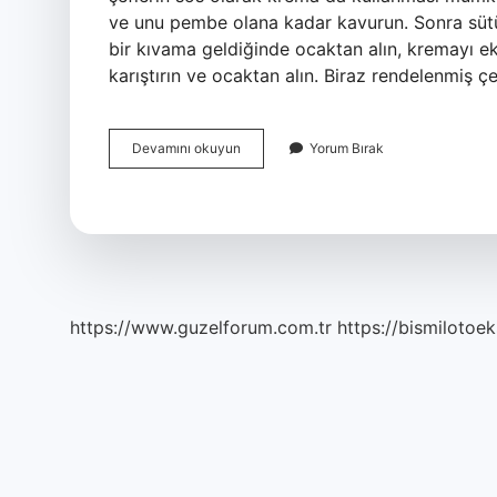
ve unu pembe olana kadar kavurun. Sonra sütü 
bir kıvama geldiğinde ocaktan alın, kremayı ekl
karıştırın ve ocaktan alın. Biraz rendelenmiş ç
Beşamel
Devamını okuyun
Yorum Bırak
Sos
Yerine
Krema
Kullanılır
Mı
https://www.guzelforum.com.tr
https://bismilotoek