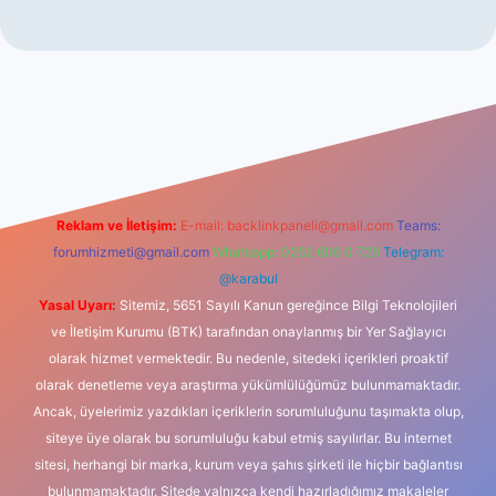
iş
Reklam ve İletişim:
E-mail:
backlinkpaneli@gmail.com
Teams:
forumhizmeti@gmail.com
Whatsapp: 0262 606 0 726
Telegram:
@karabul
Yasal Uyarı:
Sitemiz, 5651 Sayılı Kanun gereğince Bilgi Teknolojileri
ve İletişim Kurumu (BTK) tarafından onaylanmış bir Yer Sağlayıcı
olarak hizmet vermektedir. Bu nedenle, sitedeki içerikleri proaktif
olarak denetleme veya araştırma yükümlülüğümüz bulunmamaktadır.
Ancak, üyelerimiz yazdıkları içeriklerin sorumluluğunu taşımakta olup,
siteye üye olarak bu sorumluluğu kabul etmiş sayılırlar. Bu internet
sitesi, herhangi bir marka, kurum veya şahıs şirketi ile hiçbir bağlantısı
bulunmamaktadır. Sitede yalnızca kendi hazırladığımız makaleler