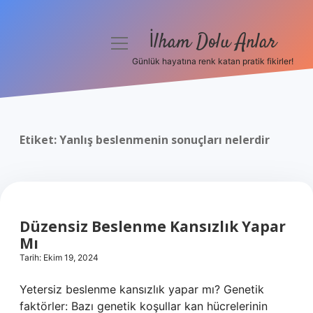
İlham Dolu Anlar
menüyü
aç
Günlük hayatına renk katan pratik fikirler!
Anasayfa
Gizlilik Politikası
Etiket:
Yanlış beslenmenin sonuçları nelerdir
Yasal Uyarı
Hakkımızda
Düzensiz Beslenme Kansızlık Yapar
Mı
Tarih: Ekim 19, 2024
Yetersiz beslenme kansızlık yapar mı? Genetik
faktörler: Bazı genetik koşullar kan hücrelerinin