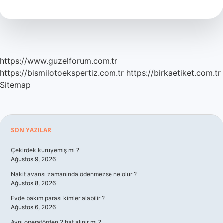
Kansızlık
Yapar
Mı
https://www.guzelforum.com.tr
https://bismilotoekspertiz.com.tr
https://birkaetiket.com.tr
Sitemap
Sidebar
SON YAZILAR
Çekirdek kuruyemiş mi ?
Ağustos 9, 2026
Nakit avansı zamanında ödenmezse ne olur ?
Ağustos 8, 2026
Evde bakım parası kimler alabilir ?
Ağustos 6, 2026
Aynı operatörden 2 hat alınır mı ?