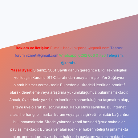
iş
Reklam ve İletişim:
E-mail:
backlinkpaneli@gmail.com
Teams:
forumhizmeti@gmail.com
Whatsapp: 0262 606 0 726
Telegram:
@karabul
Yasal Uyarı:
Sitemiz, 5651 Sayılı Kanun gereğince Bilgi Teknolojileri
ve İletişim Kurumu (BTK) tarafından onaylanmış bir Yer Sağlayıcı
olarak hizmet vermektedir. Bu nedenle, sitedeki içerikleri proaktif
olarak denetleme veya araştırma yükümlülüğümüz bulunmamaktadır.
Ancak, üyelerimiz yazdıkları içeriklerin sorumluluğunu taşımakta olup,
siteye üye olarak bu sorumluluğu kabul etmiş sayılırlar. Bu internet
sitesi, herhangi bir marka, kurum veya şahıs şirketi ile hiçbir bağlantısı
bulunmamaktadır. Sitede yalnızca kendi hazırladığımız makaleler
paylaşılmaktadır. Burada yer alan içerikler haber niteliği taşımamakta
olup, gerçek kurum ve kişiler hakkında paylaşım yapılmamaktadır.