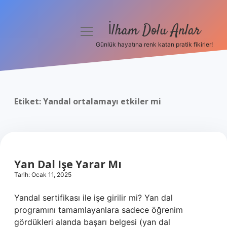
İlham Dolu Anlar
menüyü
aç
Günlük hayatına renk katan pratik fikirler!
Anasayfa
Gizlilik Politikası
Etiket:
Yandal ortalamayı etkiler mi
Yasal Uyarı
Hakkımızda
Yan Dal Işe Yarar Mı
Tarih: Ocak 11, 2025
Yandal sertifikası ile işe girilir mi? Yan dal
programını tamamlayanlara sadece öğrenim
gördükleri alanda başarı belgesi (yan dal