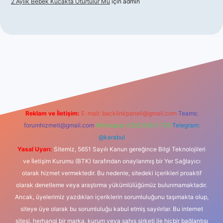
2 Aylık Bebek Kucakta Oturtulur Mu
için
admin
bet giriş
Reklam ve İletişim:
E-mail:
backlinkpaneli@gmail.com
Teams:
forumhizmeti@gmail.com
Whatsapp: 0262 606 0 726
Telegram:
@karabul
Yasal Uyarı:
Sitemiz, 5651 Sayılı Kanun gereğince Bilgi Teknolojileri
ve İletişim Kurumu (BTK) tarafından onaylanmış bir Yer Sağlayıcı
olarak hizmet vermektedir. Bu nedenle, sitedeki içerikleri proaktif
olarak denetleme veya araştırma yükümlülüğümüz bulunmamaktadır.
Ancak, üyelerimiz yazdıkları içeriklerin sorumluluğunu taşımakta olup,
siteye üye olarak bu sorumluluğu kabul etmiş sayılırlar. Bu internet
sitesi, herhangi bir marka, kurum veya şahıs şirketi ile hiçbir bağlantısı