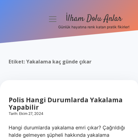
İlham Dolu Anlar
menüyü
aç
Günlük hayatına renk katan pratik fikirler!
Anasayfa
Gizlilik Politikası
Etiket:
Yakalama kaç günde çıkar
Yasal Uyarı
Hakkımızda
Polis Hangi Durumlarda Yakalama
Yapabilir
Tarih: Ekim 27, 2024
Hangi durumlarda yakalama emri çıkar? Çağrıldığı
halde gelmeyen şüpheli hakkında yakalama