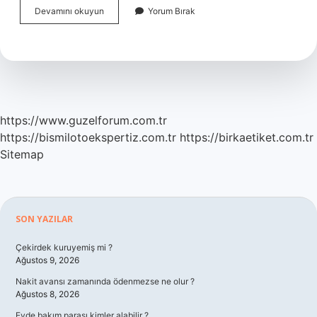
Türkiye
Devamını okuyun
Yorum Bırak
Kaç
Tane
Ülkeye
Vizesiz
Gidebilir
https://www.guzelforum.com.tr
https://bismilotoekspertiz.com.tr
https://birkaetiket.com.tr
Sitemap
Sidebar
SON YAZILAR
Çekirdek kuruyemiş mi ?
Ağustos 9, 2026
Nakit avansı zamanında ödenmezse ne olur ?
Ağustos 8, 2026
Evde bakım parası kimler alabilir ?