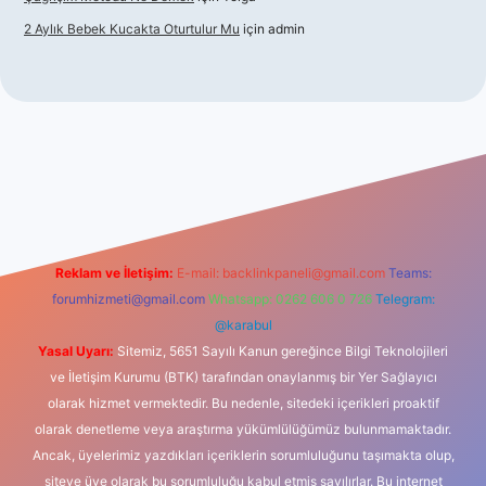
2 Aylık Bebek Kucakta Oturtulur Mu
için
admin
iş
Reklam ve İletişim:
E-mail:
backlinkpaneli@gmail.com
Teams:
forumhizmeti@gmail.com
Whatsapp: 0262 606 0 726
Telegram:
@karabul
Yasal Uyarı:
Sitemiz, 5651 Sayılı Kanun gereğince Bilgi Teknolojileri
ve İletişim Kurumu (BTK) tarafından onaylanmış bir Yer Sağlayıcı
olarak hizmet vermektedir. Bu nedenle, sitedeki içerikleri proaktif
olarak denetleme veya araştırma yükümlülüğümüz bulunmamaktadır.
Ancak, üyelerimiz yazdıkları içeriklerin sorumluluğunu taşımakta olup,
siteye üye olarak bu sorumluluğu kabul etmiş sayılırlar. Bu internet