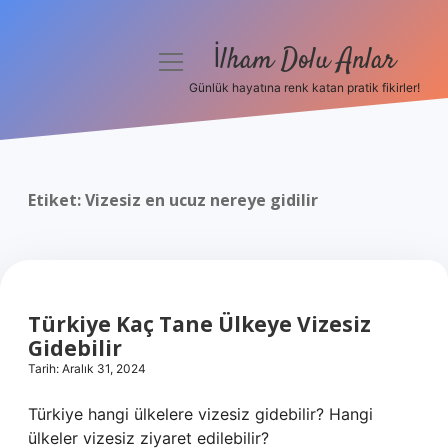
İlham Dolu Anlar
menüyü
aç
Günlük hayatına renk katan pratik fikirler!
Anasayfa
Gizlilik Politikası
Etiket:
Vizesiz en ucuz nereye gidilir
Yasal Uyarı
Hakkımızda
Türkiye Kaç Tane Ülkeye Vizesiz
Gidebilir
Tarih: Aralık 31, 2024
Türkiye hangi ülkelere vizesiz gidebilir? Hangi
ülkeler vizesiz ziyaret edilebilir?