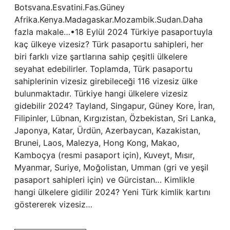
Botsvana.Esvatini.Fas.Güney
Afrika.Kenya.Madagaskar.Mozambik.Sudan.Daha
fazla makale…•18 Eylül 2024 Türkiye pasaportuyla
kaç ülkeye vizesiz? Türk pasaportu sahipleri, her
biri farklı vize şartlarına sahip çeşitli ülkelere
seyahat edebilirler. Toplamda, Türk pasaportu
sahiplerinin vizesiz girebileceği 116 vizesiz ülke
bulunmaktadır. Türkiye hangi ülkelere vizesiz
gidebilir 2024? Tayland, Singapur, Güney Kore, İran,
Filipinler, Lübnan, Kırgızistan, Özbekistan, Sri Lanka,
Japonya, Katar, Ürdün, Azerbaycan, Kazakistan,
Brunei, Laos, Malezya, Hong Kong, Makao,
Kamboçya (resmi pasaport için), Kuveyt, Mısır,
Myanmar, Suriye, Moğolistan, Umman (gri ve yeşil
pasaport sahipleri için) ve Gürcistan… Kimlikle
hangi ülkelere gidilir 2024? Yeni Türk kimlik kartını
göstererek vizesiz…