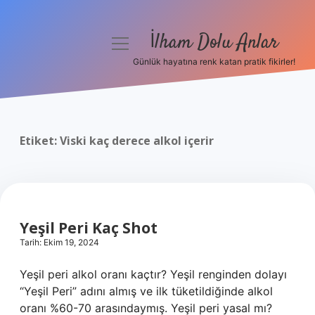
İlham Dolu Anlar
menüyü
aç
Günlük hayatına renk katan pratik fikirler!
Anasayfa
Gizlilik Politikası
Etiket:
Viski kaç derece alkol içerir
Yasal Uyarı
Hakkımızda
Yeşil Peri Kaç Shot
Tarih: Ekim 19, 2024
Yeşil peri alkol oranı kaçtır? Yeşil renginden dolayı
“Yeşil Peri” adını almış ve ilk tüketildiğinde alkol
oranı %60-70 arasındaymış. Yeşil peri yasal mı?