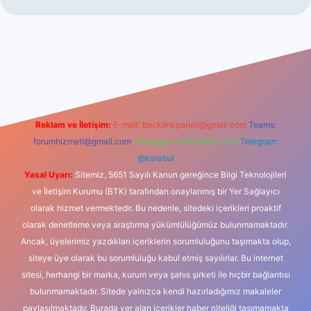
iş
Reklam ve İletişim:
E-mail:
backlinkpaneli@gmail.com
Teams:
forumhizmeti@gmail.com
Whatsapp: 0262 606 0 726
Telegram:
@karabul
Yasal Uyarı:
Sitemiz, 5651 Sayılı Kanun gereğince Bilgi Teknolojileri
ve İletişim Kurumu (BTK) tarafından onaylanmış bir Yer Sağlayıcı
olarak hizmet vermektedir. Bu nedenle, sitedeki içerikleri proaktif
olarak denetleme veya araştırma yükümlülüğümüz bulunmamaktadır.
Ancak, üyelerimiz yazdıkları içeriklerin sorumluluğunu taşımakta olup,
siteye üye olarak bu sorumluluğu kabul etmiş sayılırlar. Bu internet
sitesi, herhangi bir marka, kurum veya şahıs şirketi ile hiçbir bağlantısı
bulunmamaktadır. Sitede yalnızca kendi hazırladığımız makaleler
paylaşılmaktadır. Burada yer alan içerikler haber niteliği taşımamakta