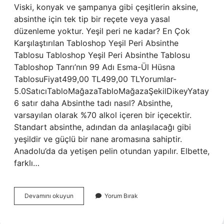
Viski, konyak ve şampanya gibi çeşitlerin aksine,
absinthe için tek tip bir reçete veya yasal
düzenleme yoktur. Yeşil peri ne kadar? En Çok
Karşılaştırılan Tabloshop Yeşil Peri Absinthe
Tablosu Tabloshop Yeşil Peri Absinthe Tablosu
Tabloshop Tanrı’nın 99 Adı Esma-Ül Hüsna
TablosuFiyat499,00 TL499,00 TLYorumlar-
5.0SatıcıTabloMağazaTabloMağazaŞekilDikeyYatay
6 satır daha Absinthe tadı nasıl? Absinthe,
varsayılan olarak %70 alkol içeren bir içecektir.
Standart absinthe, adından da anlaşılacağı gibi
yeşildir ve güçlü bir nane aromasına sahiptir.
Anadolu’da da yetişen pelin otundan yapılır. Elbette,
farklı…
Yeşil
Devamını okuyun
Yorum Bırak
Peri
Kaç
Shot