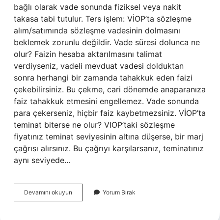
bağlı olarak vade sonunda fiziksel veya nakit
takasa tabi tutulur. Ters işlem: VİOP’ta sözleşme
alım/satımında sözleşme vadesinin dolmasını
beklemek zorunlu değildir. Vade süresi dolunca ne
olur? Faizin hesaba aktarılmasını talimat
verdiyseniz, vadeli mevduat vadesi dolduktan
sonra herhangi bir zamanda tahakkuk eden faizi
çekebilirsiniz. Bu çekme, cari dönemde anaparanıza
faiz tahakkuk etmesini engellemez. Vade sonunda
para çekerseniz, hiçbir faiz kaybetmezsiniz. VİOP’ta
teminat biterse ne olur? VIOP’taki sözleşme
fiyatınız teminat seviyesinin altına düşerse, bir marj
çağrısı alırsınız. Bu çağrıyı karşılarsanız, teminatınız
aynı seviyede…
Vi̇Op
Devamını okuyun
Yorum Bırak
Vade
Dolunca
Ne