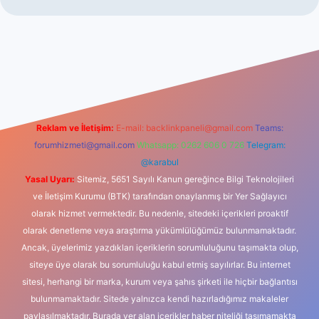
iş
Reklam ve İletişim:
E-mail:
backlinkpaneli@gmail.com
Teams:
forumhizmeti@gmail.com
Whatsapp: 0262 606 0 726
Telegram:
@karabul
Yasal Uyarı:
Sitemiz, 5651 Sayılı Kanun gereğince Bilgi Teknolojileri
ve İletişim Kurumu (BTK) tarafından onaylanmış bir Yer Sağlayıcı
olarak hizmet vermektedir. Bu nedenle, sitedeki içerikleri proaktif
olarak denetleme veya araştırma yükümlülüğümüz bulunmamaktadır.
Ancak, üyelerimiz yazdıkları içeriklerin sorumluluğunu taşımakta olup,
siteye üye olarak bu sorumluluğu kabul etmiş sayılırlar. Bu internet
sitesi, herhangi bir marka, kurum veya şahıs şirketi ile hiçbir bağlantısı
bulunmamaktadır. Sitede yalnızca kendi hazırladığımız makaleler
paylaşılmaktadır. Burada yer alan içerikler haber niteliği taşımamakta