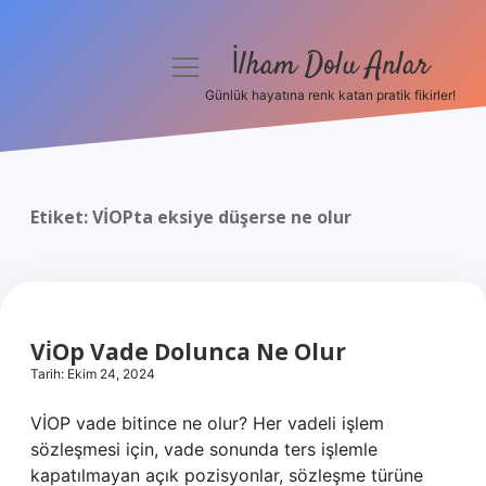
İlham Dolu Anlar
menüyü
aç
Günlük hayatına renk katan pratik fikirler!
Anasayfa
Gizlilik Politikası
Etiket:
VİOPta eksiye düşerse ne olur
Yasal Uyarı
Hakkımızda
Vi̇Op Vade Dolunca Ne Olur
Tarih: Ekim 24, 2024
VİOP vade bitince ne olur? Her vadeli işlem
sözleşmesi için, vade sonunda ters işlemle
kapatılmayan açık pozisyonlar, sözleşme türüne