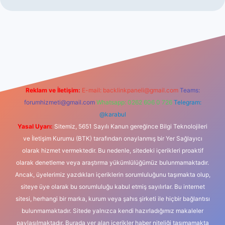
iş
Reklam ve İletişim:
E-mail:
backlinkpaneli@gmail.com
Teams:
forumhizmeti@gmail.com
Whatsapp: 0262 606 0 726
Telegram:
@karabul
Yasal Uyarı:
Sitemiz, 5651 Sayılı Kanun gereğince Bilgi Teknolojileri
ve İletişim Kurumu (BTK) tarafından onaylanmış bir Yer Sağlayıcı
olarak hizmet vermektedir. Bu nedenle, sitedeki içerikleri proaktif
olarak denetleme veya araştırma yükümlülüğümüz bulunmamaktadır.
Ancak, üyelerimiz yazdıkları içeriklerin sorumluluğunu taşımakta olup,
siteye üye olarak bu sorumluluğu kabul etmiş sayılırlar. Bu internet
sitesi, herhangi bir marka, kurum veya şahıs şirketi ile hiçbir bağlantısı
bulunmamaktadır. Sitede yalnızca kendi hazırladığımız makaleler
paylaşılmaktadır. Burada yer alan içerikler haber niteliği taşımamakta