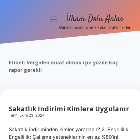
İlham Dolu Anlar
menüyü
aç
Günlük hayatına renk katan pratik fikirler!
Anasayfa
Gizlilik Politikası
Etiket:
Vergiden muaf olmak için yüzde kaç
Yasal Uyarı
rapor gerekli
Hakkımızda
Sakatlık Indirimi Kimlere Uygulanır
Tarih: Ekim 23, 2024
Sakatlık indiriminden kimler yararlanır? 2. Engellilik
Engellilik: Çalışma yeteneklerinin en az %80’ini