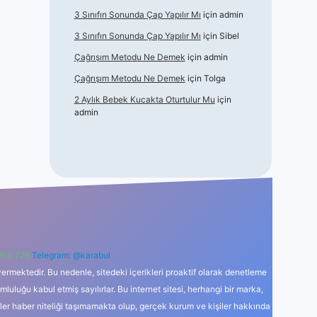
3 Sınıfın Sonunda Çap Yapılır Mı
için
admin
3 Sınıfın Sonunda Çap Yapılır Mı
için
Sibel
Çağrışım Metodu Ne Demek
için
admin
Çağrışım Metodu Ne Demek
için
Tolga
2 Aylık Bebek Kucakta Oturtulur Mu
için
admin
6 0 726
Telegram: @karabul
ermektedir. Bu nedenle, sitedeki içerikleri proaktif olarak denetleme
uğu kabul etmiş sayılırlar. Bu internet sitesi, herhangi bir marka,
kler haber niteliği taşımamakta olup, gerçek kurum ve kişiler hakkında