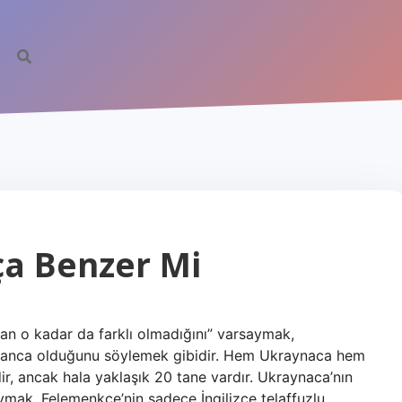
a Benzer Mi
an o kadar da farklı olmadığını” varsaymak,
Almanca olduğunu söylemek gibidir. Hem Ukraynaca hem
dir, ancak hala yaklaşık 20 tane vardır. Ukraynaca’nın
ymak, Felemenkçe’nin sadece İngilizce telaffuzlu