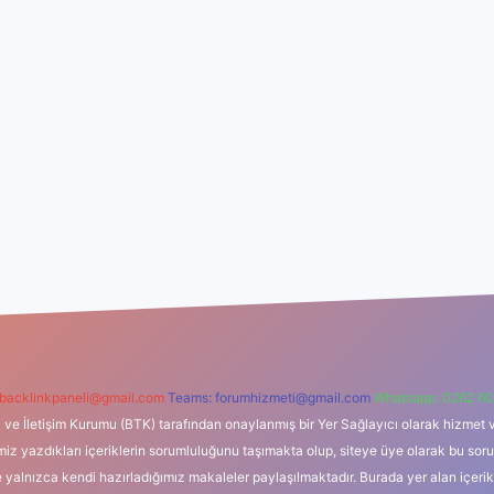
backlinkpaneli@gmail.com
Teams:
forumhizmeti@gmail.com
Whatsapp: 0262 60
i ve İletişim Kurumu (BTK) tarafından onaylanmış bir Yer Sağlayıcı olarak hizmet v
azdıkları içeriklerin sorumluluğunu taşımakta olup, siteye üye olarak bu sorumlul
e yalnızca kendi hazırladığımız makaleler paylaşılmaktadır. Burada yer alan içeri