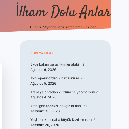
İlham Dolu Anlar
Günlük hayatına renk katan pratik fikirler!
hiltonbet giriş
Sidebar
SON YAZILAR
Evde bakım parası kimler alabilir ?
Ağustos 6, 2026
Aynı operatörden 2 hat alınır mı ?
Ağustos 5, 2026
Arabaya arkadan vurdum ne yapmalıyım ?
Ağustos 4, 2026
Altın iğne tedavisi ne için kullanılır ?
Temmuz 30, 2026
Yeşilırmak mı daha büyük Kızılırmak mı ?
Temmuz 26, 2026