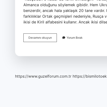
Almanca olduğunu söylemek gibidir. Hem Ukray
benzerdir, ancak hala yaklaşık 20 tane vardır
farklılıklar Ortak geçmişleri nedeniyle, Rusça
ikisi de Kiril alfabesini kullanır. Ancak ikisi dil
Ukraynaca
Devamını okuyun
Yorum Bırak
Ve
Rusça
Benzer
Mi
https://www.guzelforum.com.tr
https://bismilotoek