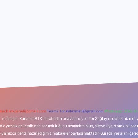
backlinkpaneli@gmail.com
Teams:
forumhizmeti@gmail.com
Whatsapp: 0262 60
i ve İletişim Kurumu (BTK) tarafından onaylanmış bir Yer Sağlayıcı olarak hizmet v
azdıkları içeriklerin sorumluluğunu taşımakta olup, siteye üye olarak bu sorumlul
e yalnızca kendi hazırladığımız makaleler paylaşılmaktadır. Burada yer alan içeri