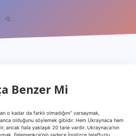
a Benzer Mi
an o kadar da farklı olmadığını” varsaymak,
Almanca olduğunu söylemek gibidir. Hem Ukraynaca hem
dir, ancak hala yaklaşık 20 tane vardır. Ukraynaca’nın
ymak, Felemenkçe’nin sadece İngilizce telaffuzlu