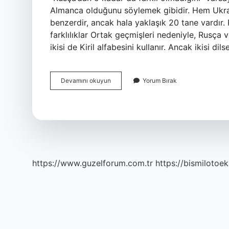
Almanca olduğunu söylemek gibidir. Hem Ukray
benzerdir, ancak hala yaklaşık 20 tane vardır
farklılıklar Ortak geçmişleri nedeniyle, Rusça
ikisi de Kiril alfabesini kullanır. Ancak ikisi dil
Ukraynaca
Devamını okuyun
Yorum Bırak
Ve
Rusça
Benzer
Mi
https://www.guzelforum.com.tr
https://bismilotoek