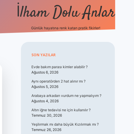
İlham Dolu Anlar
Günlük hayatına renk katan pratik fikirler!
hiltonbet giriş
Sidebar
SON YAZILAR
Evde bakım parası kimler alabilir ?
Ağustos 6, 2026
Aynı operatörden 2 hat alınır mı ?
Ağustos 5, 2026
Arabaya arkadan vurdum ne yapmalıyım ?
Ağustos 4, 2026
Altın iğne tedavisi ne için kullanılır ?
Temmuz 30, 2026
Yeşilırmak mı daha büyük Kızılırmak mı ?
Temmuz 26, 2026