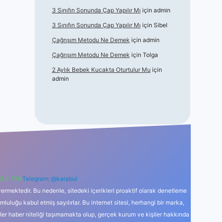
3 Sınıfın Sonunda Çap Yapılır Mı
için
admin
3 Sınıfın Sonunda Çap Yapılır Mı
için
Sibel
Çağrışım Metodu Ne Demek
için
admin
Çağrışım Metodu Ne Demek
için
Tolga
2 Aylık Bebek Kucakta Oturtulur Mu
için
admin
6 0 726
Telegram: @karabul
ermektedir. Bu nedenle, sitedeki içerikleri proaktif olarak denetleme
uğu kabul etmiş sayılırlar. Bu internet sitesi, herhangi bir marka,
kler haber niteliği taşımamakta olup, gerçek kurum ve kişiler hakkında