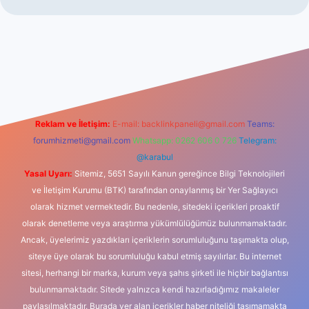
iş
Reklam ve İletişim:
E-mail:
backlinkpaneli@gmail.com
Teams:
forumhizmeti@gmail.com
Whatsapp: 0262 606 0 726
Telegram:
@karabul
Yasal Uyarı:
Sitemiz, 5651 Sayılı Kanun gereğince Bilgi Teknolojileri
ve İletişim Kurumu (BTK) tarafından onaylanmış bir Yer Sağlayıcı
olarak hizmet vermektedir. Bu nedenle, sitedeki içerikleri proaktif
olarak denetleme veya araştırma yükümlülüğümüz bulunmamaktadır.
Ancak, üyelerimiz yazdıkları içeriklerin sorumluluğunu taşımakta olup,
siteye üye olarak bu sorumluluğu kabul etmiş sayılırlar. Bu internet
sitesi, herhangi bir marka, kurum veya şahıs şirketi ile hiçbir bağlantısı
bulunmamaktadır. Sitede yalnızca kendi hazırladığımız makaleler
paylaşılmaktadır. Burada yer alan içerikler haber niteliği taşımamakta