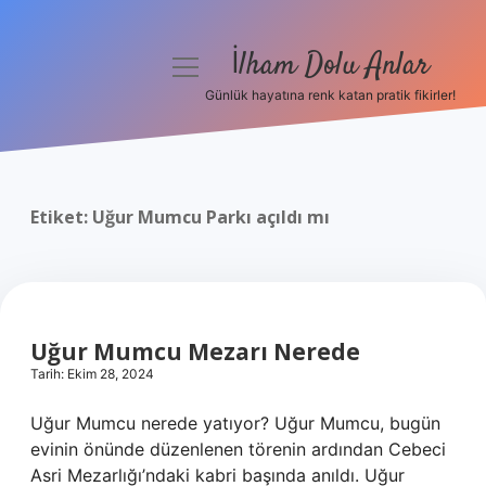
İlham Dolu Anlar
menüyü
aç
Günlük hayatına renk katan pratik fikirler!
Anasayfa
Gizlilik Politikası
Etiket:
Uğur Mumcu Parkı açıldı mı
Yasal Uyarı
Hakkımızda
Uğur Mumcu Mezarı Nerede
Tarih: Ekim 28, 2024
Uğur Mumcu nerede yatıyor? Uğur Mumcu, bugün
evinin önünde düzenlenen törenin ardından Cebeci
Asri Mezarlığı’ndaki kabri başında anıldı. Uğur