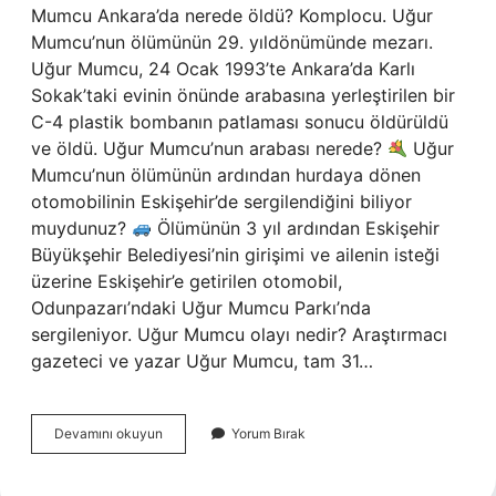
Mumcu Ankara’da nerede öldü? Komplocu. Uğur
Mumcu’nun ölümünün 29. yıldönümünde mezarı.
Uğur Mumcu, 24 Ocak 1993’te Ankara’da Karlı
Sokak’taki evinin önünde arabasına yerleştirilen bir
C-4 plastik bombanın patlaması sonucu öldürüldü
ve öldü. Uğur Mumcu’nun arabası nerede?
Uğur
Mumcu’nun ölümünün ardından hurdaya dönen
otomobilinin Eskişehir’de sergilendiğini biliyor
muydunuz?
Ölümünün 3 yıl ardından Eskişehir
Büyükşehir Belediyesi’nin girişimi ve ailenin isteği
üzerine Eskişehir’e getirilen otomobil,
Odunpazarı’ndaki Uğur Mumcu Parkı’nda
sergileniyor. Uğur Mumcu olayı nedir? Araştırmacı
gazeteci ve yazar Uğur Mumcu, tam 31…
Uğur
Devamını okuyun
Yorum Bırak
Mumcu
Mezarı
Nerede