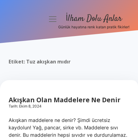
İlham Dolu Anlar
menüyü
aç
Günlük hayatına renk katan pratik fikirler!
Anasayfa
Gizlilik Politikası
Etiket:
Tuz akışkan mıdır
Yasal Uyarı
Hakkımızda
Akışkan Olan Maddelere Ne Denir
Tarih: Ekim 8, 2024
Akışkan maddelere ne denir? Şimdi ücretsiz
kaydolun! Yağ, pancar, sirke vb. Maddelere sıvı
denir. Bu maddelerin hepsi sıvıdır ve durdurulamaz.