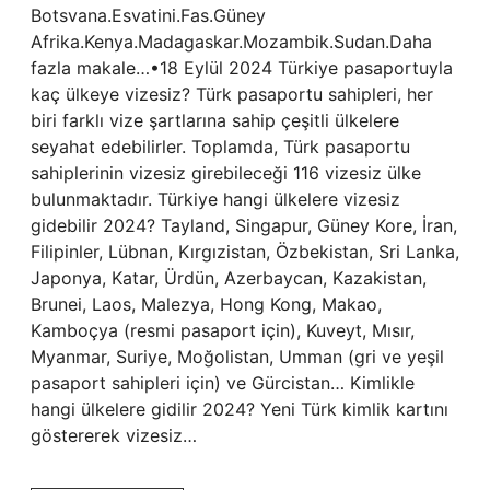
Botsvana.Esvatini.Fas.Güney
Afrika.Kenya.Madagaskar.Mozambik.Sudan.Daha
fazla makale…•18 Eylül 2024 Türkiye pasaportuyla
kaç ülkeye vizesiz? Türk pasaportu sahipleri, her
biri farklı vize şartlarına sahip çeşitli ülkelere
seyahat edebilirler. Toplamda, Türk pasaportu
sahiplerinin vizesiz girebileceği 116 vizesiz ülke
bulunmaktadır. Türkiye hangi ülkelere vizesiz
gidebilir 2024? Tayland, Singapur, Güney Kore, İran,
Filipinler, Lübnan, Kırgızistan, Özbekistan, Sri Lanka,
Japonya, Katar, Ürdün, Azerbaycan, Kazakistan,
Brunei, Laos, Malezya, Hong Kong, Makao,
Kamboçya (resmi pasaport için), Kuveyt, Mısır,
Myanmar, Suriye, Moğolistan, Umman (gri ve yeşil
pasaport sahipleri için) ve Gürcistan… Kimlikle
hangi ülkelere gidilir 2024? Yeni Türk kimlik kartını
göstererek vizesiz…