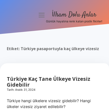
İlham Dolu Anlar
menüyü
aç
Günlük hayatına renk katan pratik fikirler!
Anasayfa
Gizlilik Politikası
Etiket:
Türkiye pasaportuyla kaç ülkeye vizesiz
Yasal Uyarı
Hakkımızda
Türkiye Kaç Tane Ülkeye Vizesiz
Gidebilir
Tarih: Aralık 31, 2024
Türkiye hangi ülkelere vizesiz gidebilir? Hangi
ülkeler vizesiz ziyaret edilebilir?