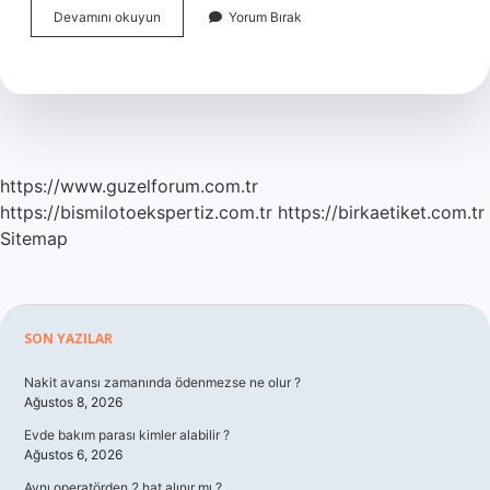
Türkiye
Devamını okuyun
Yorum Bırak
Kaç
Tane
Ülkeye
Vizesiz
Gidebilir
https://www.guzelforum.com.tr
https://bismilotoekspertiz.com.tr
https://birkaetiket.com.tr
Sitemap
Sidebar
SON YAZILAR
Nakit avansı zamanında ödenmezse ne olur ?
Ağustos 8, 2026
Evde bakım parası kimler alabilir ?
Ağustos 6, 2026
Aynı operatörden 2 hat alınır mı ?