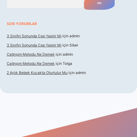
SON YORUMLAR
3 Sınıfın Sonunda Çap Yapılır Mı
için
admin
3 Sınıfın Sonunda Çap Yapılır Mı
için
Sibel
Çağrışım Metodu Ne Demek
için
admin
Çağrışım Metodu Ne Demek
için
Tolga
2 Aylık Bebek Kucakta Oturtulur Mu
için
admin
ş