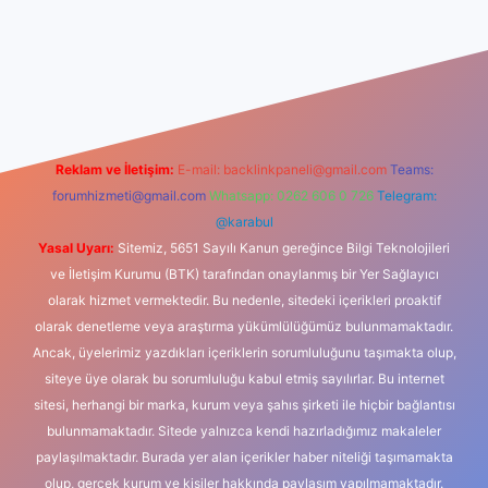
riş
Reklam ve İletişim:
E-mail:
backlinkpaneli@gmail.com
Teams:
forumhizmeti@gmail.com
Whatsapp: 0262 606 0 726
Telegram:
@karabul
Yasal Uyarı:
Sitemiz, 5651 Sayılı Kanun gereğince Bilgi Teknolojileri
ve İletişim Kurumu (BTK) tarafından onaylanmış bir Yer Sağlayıcı
olarak hizmet vermektedir. Bu nedenle, sitedeki içerikleri proaktif
olarak denetleme veya araştırma yükümlülüğümüz bulunmamaktadır.
Ancak, üyelerimiz yazdıkları içeriklerin sorumluluğunu taşımakta olup,
siteye üye olarak bu sorumluluğu kabul etmiş sayılırlar. Bu internet
sitesi, herhangi bir marka, kurum veya şahıs şirketi ile hiçbir bağlantısı
bulunmamaktadır. Sitede yalnızca kendi hazırladığımız makaleler
paylaşılmaktadır. Burada yer alan içerikler haber niteliği taşımamakta
olup, gerçek kurum ve kişiler hakkında paylaşım yapılmamaktadır.