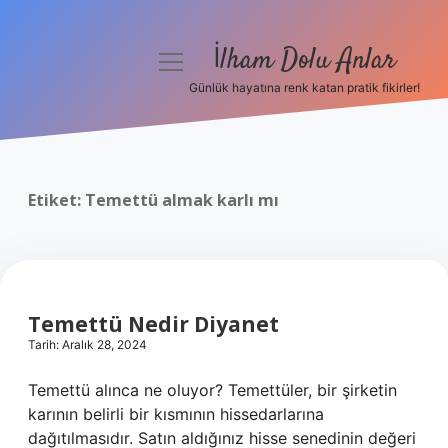
İlham Dolu Anlar
menüyü
aç
Günlük hayatına renk katan pratik fikirler!
Anasayfa
Gizlilik Politikası
Etiket:
Temettü almak karlı mı
Yasal Uyarı
Hakkımızda
Temettü Nedir Diyanet
Tarih: Aralık 28, 2024
Temettü alınca ne oluyor? Temettüler, bir şirketin
karının belirli bir kısmının hissedarlarına
dağıtılmasıdır. Satın aldığınız hisse senedinin değeri