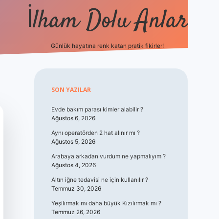
İlham Dolu Anlar
Günlük hayatına renk katan pratik fikirler!
hiltonbet giriş
Sidebar
SON YAZILAR
Evde bakım parası kimler alabilir ?
Ağustos 6, 2026
Aynı operatörden 2 hat alınır mı ?
Ağustos 5, 2026
Arabaya arkadan vurdum ne yapmalıyım ?
Ağustos 4, 2026
Altın iğne tedavisi ne için kullanılır ?
Temmuz 30, 2026
Yeşilırmak mı daha büyük Kızılırmak mı ?
Temmuz 26, 2026