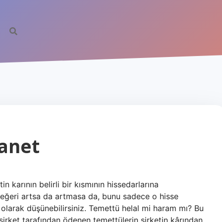
anet
n karının belirli bir kısmının hissedarlarına
n değeri artsa da artmasa da, bunu sadece o hisse
r olarak düşünebilirsiniz. Temettü helal mi haram mı? Bu
, şirket tarafından ödenen temettülerin şirketin kârından