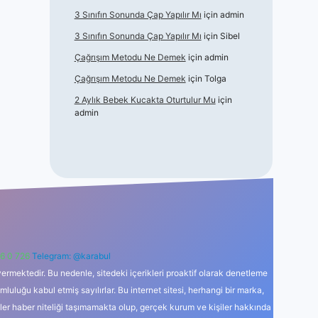
3 Sınıfın Sonunda Çap Yapılır Mı
için
admin
3 Sınıfın Sonunda Çap Yapılır Mı
için
Sibel
Çağrışım Metodu Ne Demek
için
admin
Çağrışım Metodu Ne Demek
için
Tolga
2 Aylık Bebek Kucakta Oturtulur Mu
için
admin
6 0 726
Telegram: @karabul
ermektedir. Bu nedenle, sitedeki içerikleri proaktif olarak denetleme
uğu kabul etmiş sayılırlar. Bu internet sitesi, herhangi bir marka,
kler haber niteliği taşımamakta olup, gerçek kurum ve kişiler hakkında