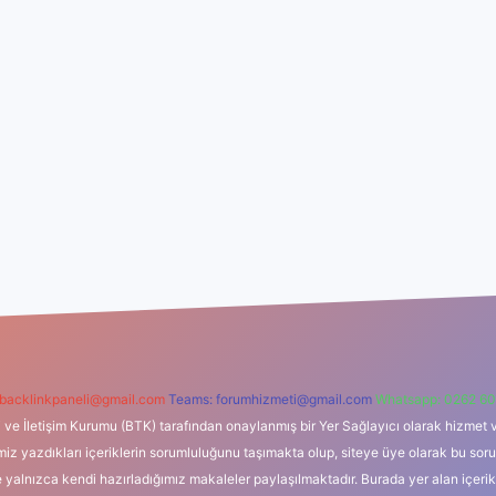
backlinkpaneli@gmail.com
Teams:
forumhizmeti@gmail.com
Whatsapp: 0262 60
i ve İletişim Kurumu (BTK) tarafından onaylanmış bir Yer Sağlayıcı olarak hizmet v
azdıkları içeriklerin sorumluluğunu taşımakta olup, siteye üye olarak bu sorumlul
e yalnızca kendi hazırladığımız makaleler paylaşılmaktadır. Burada yer alan içeri