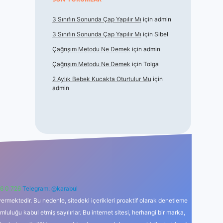
3 Sınıfın Sonunda Çap Yapılır Mı
için
admin
3 Sınıfın Sonunda Çap Yapılır Mı
için
Sibel
Çağrışım Metodu Ne Demek
için
admin
Çağrışım Metodu Ne Demek
için
Tolga
2 Aylık Bebek Kucakta Oturtulur Mu
için
admin
6 0 726
Telegram: @karabul
ermektedir. Bu nedenle, sitedeki içerikleri proaktif olarak denetleme
uğu kabul etmiş sayılırlar. Bu internet sitesi, herhangi bir marka,