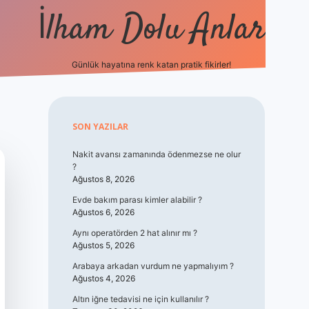
İlham Dolu Anlar
Günlük hayatına renk katan pratik fikirler!
hiltonbet giriş
Sidebar
SON YAZILAR
Nakit avansı zamanında ödenmezse ne olur
?
Ağustos 8, 2026
Evde bakım parası kimler alabilir ?
Ağustos 6, 2026
Aynı operatörden 2 hat alınır mı ?
Ağustos 5, 2026
Arabaya arkadan vurdum ne yapmalıyım ?
Ağustos 4, 2026
Altın iğne tedavisi ne için kullanılır ?