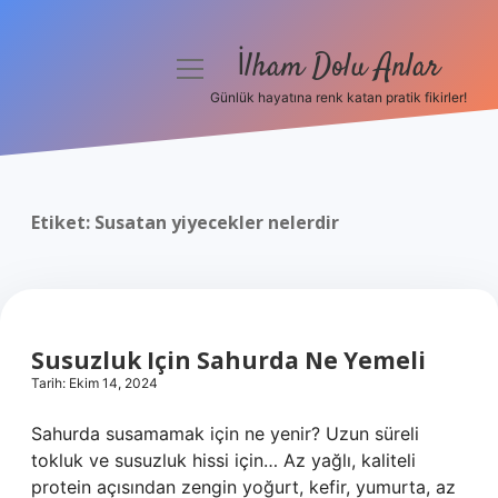
İlham Dolu Anlar
menüyü
aç
Günlük hayatına renk katan pratik fikirler!
Anasayfa
Gizlilik Politikası
Etiket:
Susatan yiyecekler nelerdir
Yasal Uyarı
Hakkımızda
Susuzluk Için Sahurda Ne Yemeli
Tarih: Ekim 14, 2024
Sahurda susamamak için ne yenir? Uzun süreli
tokluk ve susuzluk hissi için… Az yağlı, kaliteli
protein açısından zengin yoğurt, kefir, yumurta, az