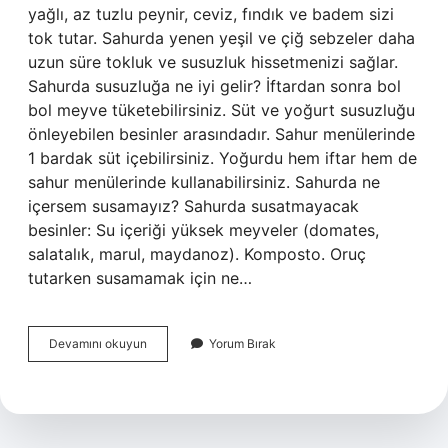
yağlı, az tuzlu peynir, ceviz, fındık ve badem sizi
tok tutar. Sahurda yenen yeşil ve çiğ sebzeler daha
uzun süre tokluk ve susuzluk hissetmenizi sağlar.
Sahurda susuzluğa ne iyi gelir? İftardan sonra bol
bol meyve tüketebilirsiniz. Süt ve yoğurt susuzluğu
önleyebilen besinler arasındadır. Sahur menülerinde
1 bardak süt içebilirsiniz. Yoğurdu hem iftar hem de
sahur menülerinde kullanabilirsiniz. Sahurda ne
içersem susamayız? Sahurda susatmayacak
besinler: Su içeriği yüksek meyveler (domates,
salatalık, marul, maydanoz). Komposto. Oruç
tutarken susamamak için ne…
Susuzluk
Devamını okuyun
Yorum Bırak
Için
Sahurda
Ne
Yemeli