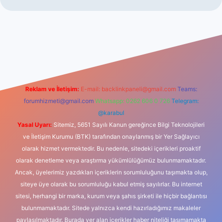
iş
Reklam ve İletişim:
E-mail:
backlinkpaneli@gmail.com
Teams:
forumhizmeti@gmail.com
Whatsapp: 0262 606 0 726
Telegram:
@karabul
Yasal Uyarı:
Sitemiz, 5651 Sayılı Kanun gereğince Bilgi Teknolojileri
ve İletişim Kurumu (BTK) tarafından onaylanmış bir Yer Sağlayıcı
olarak hizmet vermektedir. Bu nedenle, sitedeki içerikleri proaktif
olarak denetleme veya araştırma yükümlülüğümüz bulunmamaktadır.
Ancak, üyelerimiz yazdıkları içeriklerin sorumluluğunu taşımakta olup,
siteye üye olarak bu sorumluluğu kabul etmiş sayılırlar. Bu internet
sitesi, herhangi bir marka, kurum veya şahıs şirketi ile hiçbir bağlantısı
bulunmamaktadır. Sitede yalnızca kendi hazırladığımız makaleler
paylaşılmaktadır. Burada yer alan içerikler haber niteliği taşımamakta