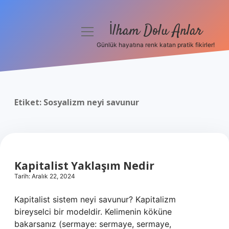
İlham Dolu Anlar
menüyü
aç
Günlük hayatına renk katan pratik fikirler!
Anasayfa
Gizlilik Politikası
Etiket:
Sosyalizm neyi savunur
Yasal Uyarı
Hakkımızda
Kapitalist Yaklaşım Nedir
Tarih: Aralık 22, 2024
Kapitalist sistem neyi savunur? Kapitalizm
bireyselci bir modeldir. Kelimenin köküne
bakarsanız (sermaye: sermaye, sermaye,