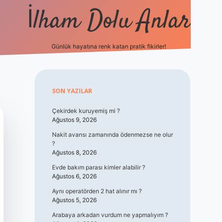
İlham Dolu Anlar
Günlük hayatına renk katan pratik fikirler!
hiltonbet giriş
Sidebar
SON YAZILAR
Çekirdek kuruyemiş mi ?
Ağustos 9, 2026
Nakit avansı zamanında ödenmezse ne olur
?
Ağustos 8, 2026
Evde bakım parası kimler alabilir ?
Ağustos 6, 2026
Aynı operatörden 2 hat alınır mı ?
Ağustos 5, 2026
Arabaya arkadan vurdum ne yapmalıyım ?