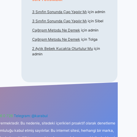
3 Sınıfın Sonunda Çap Yapılır Mı
için
admin
3 Sınıfın Sonunda Çap Yapılır Mı
için
Sibel
Çağrışım Metodu Ne Demek
için
admin
Çağrışım Metodu Ne Demek
için
Tolga
2 Aylık Bebek Kucakta Oturtulur Mu
için
admin
6 0 726
Telegram: @karabul
ermektedir. Bu nedenle, sitedeki içerikleri proaktif olarak denetleme
uğu kabul etmiş sayılırlar. Bu internet sitesi, herhangi bir marka,