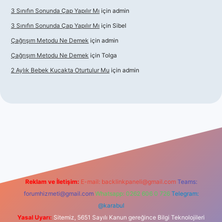
3 Sınıfın Sonunda Çap Yapılır Mı
için
admin
3 Sınıfın Sonunda Çap Yapılır Mı
için
Sibel
Çağrışım Metodu Ne Demek
için
admin
Çağrışım Metodu Ne Demek
için
Tolga
2 Aylık Bebek Kucakta Oturtulur Mu
için
admin
iş
Reklam ve İletişim:
E-mail:
backlinkpaneli@gmail.com
Teams:
forumhizmeti@gmail.com
Whatsapp: 0262 606 0 726
Telegram:
@karabul
Yasal Uyarı:
Sitemiz, 5651 Sayılı Kanun gereğince Bilgi Teknolojileri