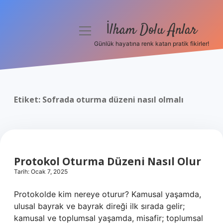
İlham Dolu Anlar
menüyü
aç
Günlük hayatına renk katan pratik fikirler!
Anasayfa
Gizlilik Politikası
Etiket:
Sofrada oturma düzeni nasıl olmalı
Yasal Uyarı
Hakkımızda
Protokol Oturma Düzeni Nasıl Olur
Tarih: Ocak 7, 2025
Protokolde kim nereye oturur? Kamusal yaşamda,
ulusal bayrak ve bayrak direği ilk sırada gelir;
kamusal ve toplumsal yaşamda, misafir; toplumsal