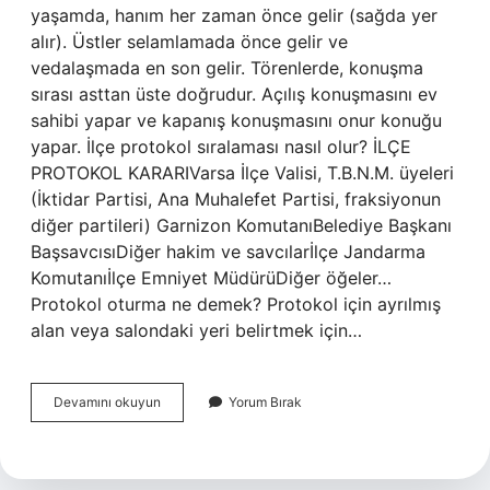
yaşamda, hanım her zaman önce gelir (sağda yer
alır). Üstler selamlamada önce gelir ve
vedalaşmada en son gelir. Törenlerde, konuşma
sırası asttan üste doğrudur. Açılış konuşmasını ev
sahibi yapar ve kapanış konuşmasını onur konuğu
yapar. İlçe protokol sıralaması nasıl olur? İLÇE
PROTOKOL KARARIVarsa İlçe Valisi, T.B.N.M. üyeleri
(İktidar Partisi, Ana Muhalefet Partisi, fraksiyonun
diğer partileri) Garnizon KomutanıBelediye Başkanı
BaşsavcısıDiğer hakim ve savcılarİlçe Jandarma
Komutanıİlçe Emniyet MüdürüDiğer öğeler…
Protokol oturma ne demek? Protokol için ayrılmış
alan veya salondaki yeri belirtmek için…
Protokol
Devamını okuyun
Yorum Bırak
Oturma
Düzeni
Nasıl
Olur