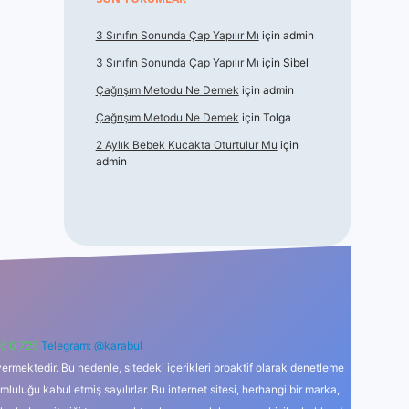
3 Sınıfın Sonunda Çap Yapılır Mı
için
admin
3 Sınıfın Sonunda Çap Yapılır Mı
için
Sibel
Çağrışım Metodu Ne Demek
için
admin
Çağrışım Metodu Ne Demek
için
Tolga
2 Aylık Bebek Kucakta Oturtulur Mu
için
admin
6 0 726
Telegram: @karabul
ermektedir. Bu nedenle, sitedeki içerikleri proaktif olarak denetleme
uğu kabul etmiş sayılırlar. Bu internet sitesi, herhangi bir marka,