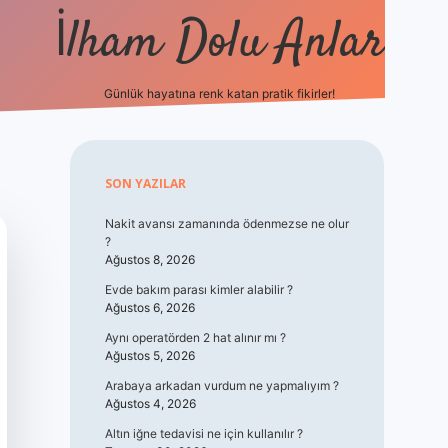
İlham Dolu Anlar
Günlük hayatına renk katan pratik fikirler!
hiltonbet giriş
Sidebar
SON YAZILAR
Nakit avansı zamanında ödenmezse ne olur
?
Ağustos 8, 2026
Evde bakım parası kimler alabilir ?
Ağustos 6, 2026
Aynı operatörden 2 hat alınır mı ?
Ağustos 5, 2026
Arabaya arkadan vurdum ne yapmalıyım ?
Ağustos 4, 2026
Altın iğne tedavisi ne için kullanılır ?