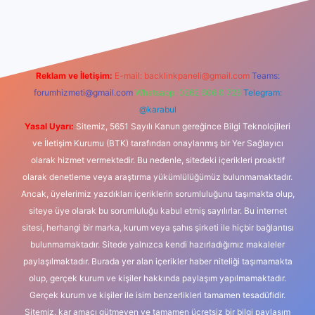
iş
Reklam ve İletişim:
E-mail:
backlinkpaneli@gmail.com
Teams:
forumhizmeti@gmail.com
Whatsapp: 0262 606 0 726
Telegram:
@karabul
Yasal Uyarı:
Sitemiz, 5651 Sayılı Kanun gereğince Bilgi Teknolojileri
ve İletişim Kurumu (BTK) tarafından onaylanmış bir Yer Sağlayıcı
olarak hizmet vermektedir. Bu nedenle, sitedeki içerikleri proaktif
olarak denetleme veya araştırma yükümlülüğümüz bulunmamaktadır.
Ancak, üyelerimiz yazdıkları içeriklerin sorumluluğunu taşımakta olup,
siteye üye olarak bu sorumluluğu kabul etmiş sayılırlar. Bu internet
sitesi, herhangi bir marka, kurum veya şahıs şirketi ile hiçbir bağlantısı
bulunmamaktadır. Sitede yalnızca kendi hazırladığımız makaleler
paylaşılmaktadır. Burada yer alan içerikler haber niteliği taşımamakta
olup, gerçek kurum ve kişiler hakkında paylaşım yapılmamaktadır.
Gerçek kurum ve kişiler ile isim benzerlikleri tamamen tesadüfidir.
Sitemiz, kar amacı gütmeyen ve tamamen ücretsiz bir bilgi paylaşım