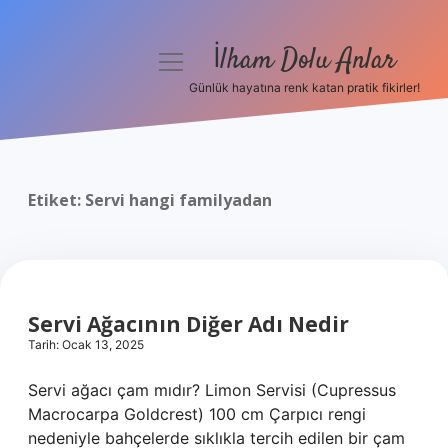
İlham Dolu Anlar
menüyü
aç
Günlük hayatına renk katan pratik fikirler!
Anasayfa
Gizlilik Politikası
Etiket:
Servi hangi familyadan
Yasal Uyarı
Hakkımızda
Servi Ağacının Diğer Adı Nedir
Tarih: Ocak 13, 2025
Servi ağacı çam mıdır? Limon Servisi (Cupressus
Macrocarpa Goldcrest) 100 cm Çarpıcı rengi
nedeniyle bahçelerde sıklıkla tercih edilen bir çam