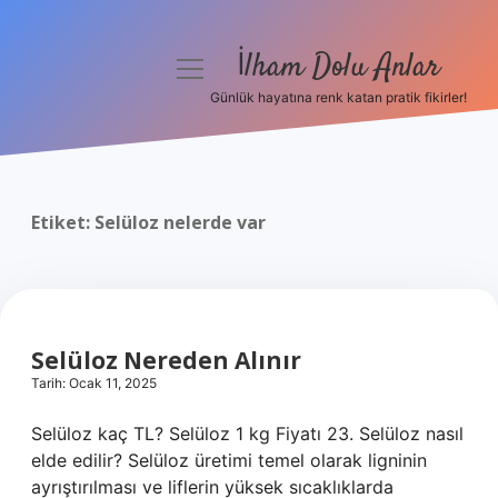
İlham Dolu Anlar
menüyü
aç
Günlük hayatına renk katan pratik fikirler!
Anasayfa
Gizlilik Politikası
Etiket:
Selüloz nelerde var
Yasal Uyarı
Hakkımızda
Selüloz Nereden Alınır
Tarih: Ocak 11, 2025
Selüloz kaç TL? Selüloz 1 kg Fiyatı 23. Selüloz nasıl
elde edilir? Selüloz üretimi temel olarak ligninin
ayrıştırılması ve liflerin yüksek sıcaklıklarda