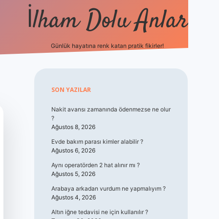
İlham Dolu Anlar
Günlük hayatına renk katan pratik fikirler!
hiltonbet giriş
Sidebar
SON YAZILAR
Nakit avansı zamanında ödenmezse ne olur
?
Ağustos 8, 2026
Evde bakım parası kimler alabilir ?
Ağustos 6, 2026
Aynı operatörden 2 hat alınır mı ?
Ağustos 5, 2026
Arabaya arkadan vurdum ne yapmalıyım ?
Ağustos 4, 2026
Altın iğne tedavisi ne için kullanılır ?