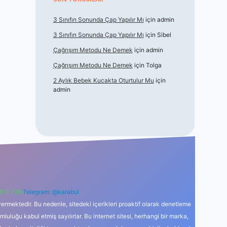
3 Sınıfın Sonunda Çap Yapılır Mı
için
admin
3 Sınıfın Sonunda Çap Yapılır Mı
için
Sibel
Çağrışım Metodu Ne Demek
için
admin
Çağrışım Metodu Ne Demek
için
Tolga
2 Aylık Bebek Kucakta Oturtulur Mu
için
admin
6 0 726
Telegram: @karabul
ermektedir. Bu nedenle, sitedeki içerikleri proaktif olarak denetleme
uğu kabul etmiş sayılırlar. Bu internet sitesi, herhangi bir marka,