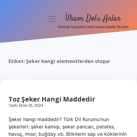
İlham Dolu Anlar
menüyü
aç
Günlük hayatına renk katan pratik fikirler!
Anasayfa
Gizlilik Politikası
Etiket:
Şeker hangi elementlerden oluşur
Yasal Uyarı
Hakkımızda
Toz Şeker Hangi Maddedir
Tarih: Ekim 25, 2024
Şeker hangi maddedir? Türk Dil Kurumu’nun
şekerleri: şeker kamışı, şeker pancarı, patates,
havuç, mısır, buğday vb. Bitkilerin sap ve köklerinin