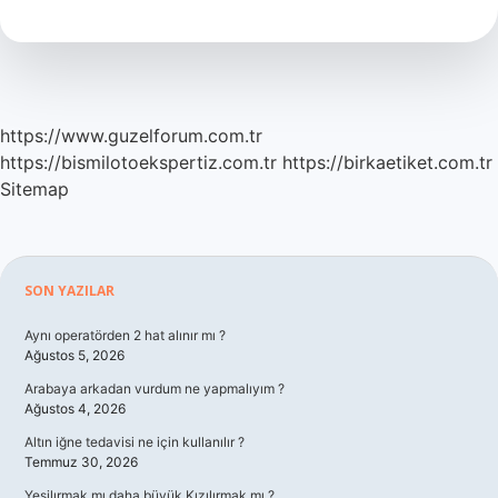
Görmek
Ne
Anlama
Gelir
https://www.guzelforum.com.tr
https://bismilotoekspertiz.com.tr
https://birkaetiket.com.tr
Sitemap
Sidebar
SON YAZILAR
Aynı operatörden 2 hat alınır mı ?
Ağustos 5, 2026
Arabaya arkadan vurdum ne yapmalıyım ?
Ağustos 4, 2026
Altın iğne tedavisi ne için kullanılır ?
Temmuz 30, 2026
Yeşilırmak mı daha büyük Kızılırmak mı ?