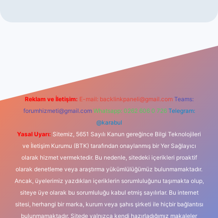
riş
Reklam ve İletişim:
E-mail:
backlinkpaneli@gmail.com
Teams:
forumhizmeti@gmail.com
Whatsapp: 0262 606 0 726
Telegram:
@karabul
Yasal Uyarı:
Sitemiz, 5651 Sayılı Kanun gereğince Bilgi Teknolojileri
ve İletişim Kurumu (BTK) tarafından onaylanmış bir Yer Sağlayıcı
olarak hizmet vermektedir. Bu nedenle, sitedeki içerikleri proaktif
olarak denetleme veya araştırma yükümlülüğümüz bulunmamaktadır.
Ancak, üyelerimiz yazdıkları içeriklerin sorumluluğunu taşımakta olup,
siteye üye olarak bu sorumluluğu kabul etmiş sayılırlar. Bu internet
sitesi, herhangi bir marka, kurum veya şahıs şirketi ile hiçbir bağlantısı
bulunmamaktadır. Sitede yalnızca kendi hazırladığımız makaleler