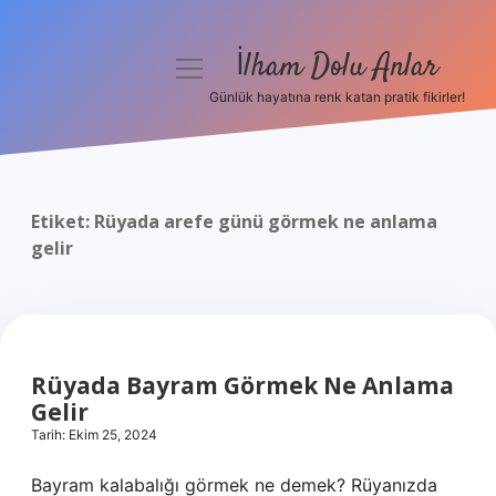
İlham Dolu Anlar
menüyü
aç
Günlük hayatına renk katan pratik fikirler!
Anasayfa
Gizlilik Politikası
Etiket:
Rüyada arefe günü görmek ne anlama
Yasal Uyarı
gelir
Hakkımızda
Rüyada Bayram Görmek Ne Anlama
Gelir
Tarih: Ekim 25, 2024
Bayram kalabalığı görmek ne demek? Rüyanızda