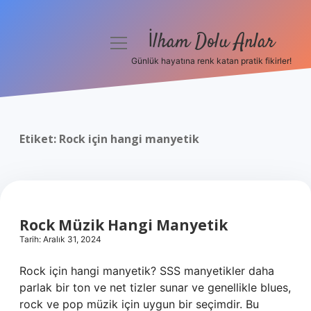
İlham Dolu Anlar
menüyü
aç
Günlük hayatına renk katan pratik fikirler!
Anasayfa
Gizlilik Politikası
Etiket:
Rock için hangi manyetik
Yasal Uyarı
Hakkımızda
Rock Müzik Hangi Manyetik
Tarih: Aralık 31, 2024
Rock için hangi manyetik? SSS manyetikler daha
parlak bir ton ve net tizler sunar ve genellikle blues,
rock ve pop müzik için uygun bir seçimdir. Bu