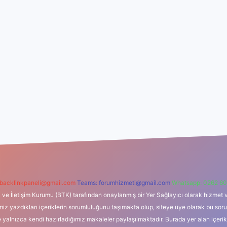
backlinkpaneli@gmail.com
Teams:
forumhizmeti@gmail.com
Whatsapp: 0262 60
i ve İletişim Kurumu (BTK) tarafından onaylanmış bir Yer Sağlayıcı olarak hizmet v
azdıkları içeriklerin sorumluluğunu taşımakta olup, siteye üye olarak bu sorumlul
e yalnızca kendi hazırladığımız makaleler paylaşılmaktadır. Burada yer alan içeri