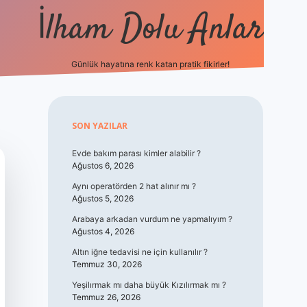
İlham Dolu Anlar
Günlük hayatına renk katan pratik fikirler!
hiltonbet giriş
Sidebar
SON YAZILAR
Evde bakım parası kimler alabilir ?
Ağustos 6, 2026
Aynı operatörden 2 hat alınır mı ?
Ağustos 5, 2026
Arabaya arkadan vurdum ne yapmalıyım ?
Ağustos 4, 2026
Altın iğne tedavisi ne için kullanılır ?
Temmuz 30, 2026
Yeşilırmak mı daha büyük Kızılırmak mı ?
Temmuz 26, 2026