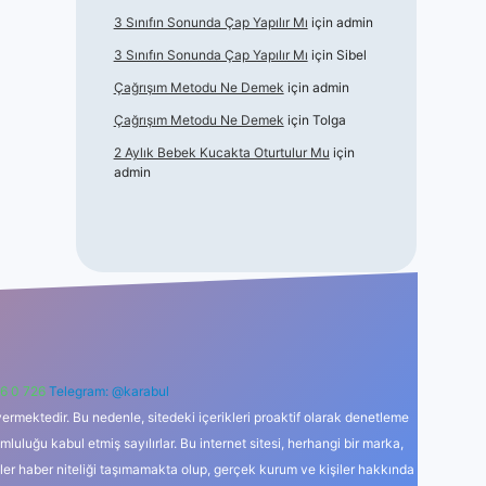
3 Sınıfın Sonunda Çap Yapılır Mı
için
admin
3 Sınıfın Sonunda Çap Yapılır Mı
için
Sibel
Çağrışım Metodu Ne Demek
için
admin
Çağrışım Metodu Ne Demek
için
Tolga
2 Aylık Bebek Kucakta Oturtulur Mu
için
admin
6 0 726
Telegram: @karabul
ermektedir. Bu nedenle, sitedeki içerikleri proaktif olarak denetleme
uğu kabul etmiş sayılırlar. Bu internet sitesi, herhangi bir marka,
kler haber niteliği taşımamakta olup, gerçek kurum ve kişiler hakkında