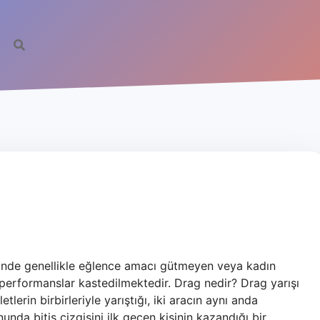
nde genellikle eğlence amacı gütmeyen veya kadın
performanslar kastedilmektedir. Drag nedir? Drag yarışı
etlerin birbirleriyle yarıştığı, iki aracın aynı anda
unda bitiş çizgisini ilk geçen kişinin kazandığı bir