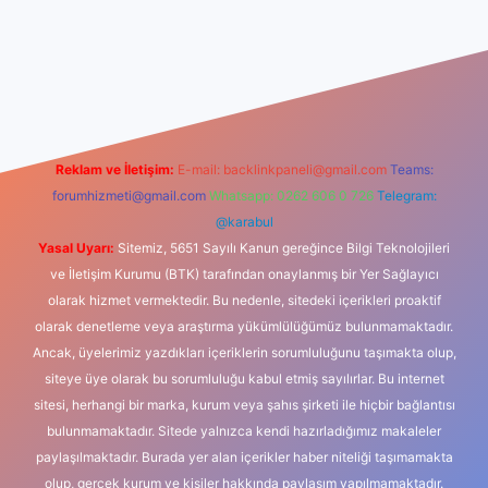
iş
Reklam ve İletişim:
E-mail:
backlinkpaneli@gmail.com
Teams:
forumhizmeti@gmail.com
Whatsapp: 0262 606 0 726
Telegram:
@karabul
Yasal Uyarı:
Sitemiz, 5651 Sayılı Kanun gereğince Bilgi Teknolojileri
ve İletişim Kurumu (BTK) tarafından onaylanmış bir Yer Sağlayıcı
olarak hizmet vermektedir. Bu nedenle, sitedeki içerikleri proaktif
olarak denetleme veya araştırma yükümlülüğümüz bulunmamaktadır.
Ancak, üyelerimiz yazdıkları içeriklerin sorumluluğunu taşımakta olup,
siteye üye olarak bu sorumluluğu kabul etmiş sayılırlar. Bu internet
sitesi, herhangi bir marka, kurum veya şahıs şirketi ile hiçbir bağlantısı
bulunmamaktadır. Sitede yalnızca kendi hazırladığımız makaleler
paylaşılmaktadır. Burada yer alan içerikler haber niteliği taşımamakta
olup, gerçek kurum ve kişiler hakkında paylaşım yapılmamaktadır.