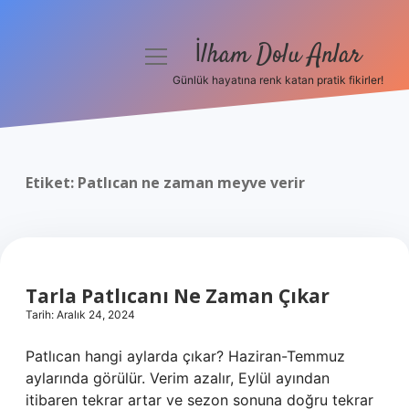
İlham Dolu Anlar
menüyü
aç
Günlük hayatına renk katan pratik fikirler!
Anasayfa
Gizlilik Politikası
Etiket:
Patlıcan ne zaman meyve verir
Yasal Uyarı
Hakkımızda
Tarla Patlıcanı Ne Zaman Çıkar
Tarih: Aralık 24, 2024
Patlıcan hangi aylarda çıkar? Haziran-Temmuz
aylarında görülür. Verim azalır, Eylül ayından
itibaren tekrar artar ve sezon sonuna doğru tekrar