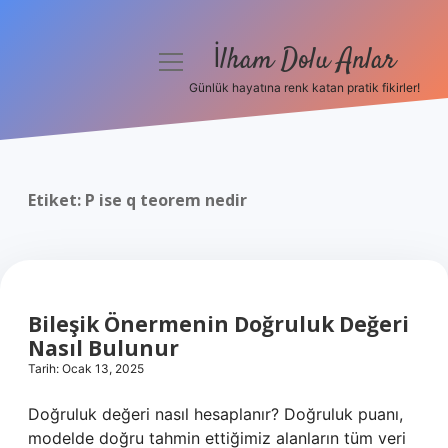
İlham Dolu Anlar
menüyü
aç
Günlük hayatına renk katan pratik fikirler!
Anasayfa
Gizlilik Politikası
Etiket:
P ise q teorem nedir
Yasal Uyarı
Hakkımızda
Bileşik Önermenin Doğruluk Değeri
Nasıl Bulunur
Tarih: Ocak 13, 2025
Doğruluk değeri nasıl hesaplanır? Doğruluk puanı,
modelde doğru tahmin ettiğimiz alanların tüm veri