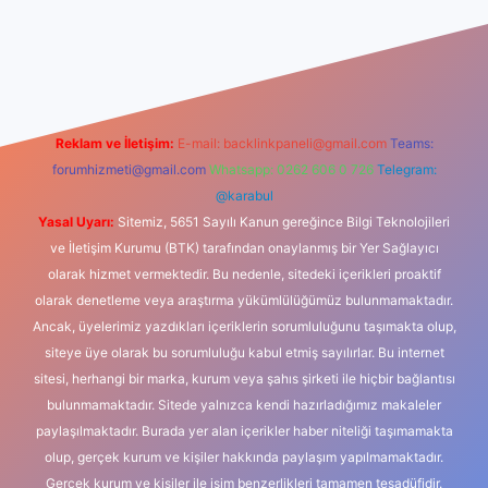
iriş
Reklam ve İletişim:
E-mail:
backlinkpaneli@gmail.com
Teams:
forumhizmeti@gmail.com
Whatsapp: 0262 606 0 726
Telegram:
@karabul
Yasal Uyarı:
Sitemiz, 5651 Sayılı Kanun gereğince Bilgi Teknolojileri
ve İletişim Kurumu (BTK) tarafından onaylanmış bir Yer Sağlayıcı
olarak hizmet vermektedir. Bu nedenle, sitedeki içerikleri proaktif
olarak denetleme veya araştırma yükümlülüğümüz bulunmamaktadır.
Ancak, üyelerimiz yazdıkları içeriklerin sorumluluğunu taşımakta olup,
siteye üye olarak bu sorumluluğu kabul etmiş sayılırlar. Bu internet
sitesi, herhangi bir marka, kurum veya şahıs şirketi ile hiçbir bağlantısı
bulunmamaktadır. Sitede yalnızca kendi hazırladığımız makaleler
paylaşılmaktadır. Burada yer alan içerikler haber niteliği taşımamakta
olup, gerçek kurum ve kişiler hakkında paylaşım yapılmamaktadır.
Gerçek kurum ve kişiler ile isim benzerlikleri tamamen tesadüfidir.