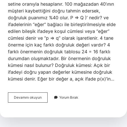
setine oranıyla hesaplanır. 100 mağazadan 40’ının
müşteri kaybettiğini doğru tahmin edersek,
doğruluk puanımız %40 olur. P ⇒ Q )’ nedir? ve
ifadelerinin “eğer” bağlacı ile birleştirilmesiyle elde
edilen bileşik ifadeye koşul cümlesi veya “eğer”
cümlesi denir ve “p ⇒ q” olarak işaretlenir. 4 tane
önerme için kaç farklı doğruluk değeri vardır? 4
farklı önermenin doğruluk tablosu 24 = 16 farklı
durumdan oluşmaktadır. Bir önermenin doğruluk
kümesi nasıl bulunur? Doğruluk kümesi: Açık bir
ifadeyi doğru yapan değerler kümesine doğruluk
kümesi denir. Eğer bir değer a, açık ifade p(x)’in…
Bileşik
Devamını okuyun
Yorum Bırak
Önermenin
Doğruluk
Değeri
Nasıl
Bulunur