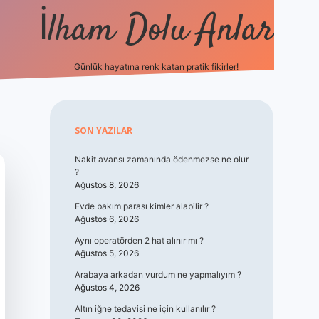
İlham Dolu Anlar
Günlük hayatına renk katan pratik fikirler!
hiltonbet giriş
Sidebar
SON YAZILAR
Nakit avansı zamanında ödenmezse ne olur
?
Ağustos 8, 2026
Evde bakım parası kimler alabilir ?
Ağustos 6, 2026
Aynı operatörden 2 hat alınır mı ?
Ağustos 5, 2026
Arabaya arkadan vurdum ne yapmalıyım ?
Ağustos 4, 2026
Altın iğne tedavisi ne için kullanılır ?