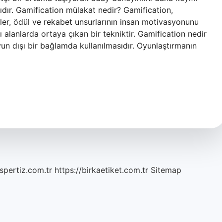
cıdır. Gamification mülakat nedir? Gamification,
ler, ödül ve rekabet unsurlarının insan motivasyonunu
ı alanlarda ortaya çıkan bir tekniktir. Gamification nedir
un dışı bir bağlamda kullanılmasıdır. Oyunlaştırmanın
spertiz.com.tr
https://birkaetiket.com.tr
Sitemap