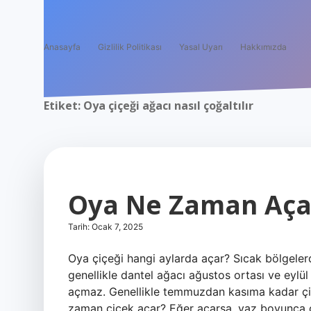
Anasayfa
Gizlilik Politikası
Yasal Uyarı
Hakkımızda
Etiket:
Oya çiçeği ağacı nasıl çoğaltılır
Oya Ne Zaman Aça
Tarih: Ocak 7, 2025
Oya çiçeği hangi aylarda açar? Sıcak bölgele
genellikle dantel ağacı ağustos ortası ve eylü
açmaz. Genellikle temmuzdan kasıma kadar çi
zaman çiçek açar? Eğer açarsa, yaz boyunca çi