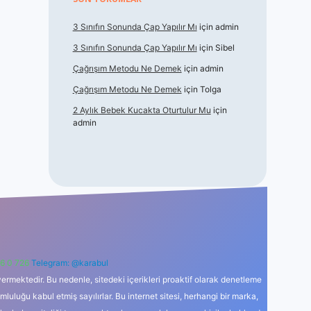
3 Sınıfın Sonunda Çap Yapılır Mı
için
admin
3 Sınıfın Sonunda Çap Yapılır Mı
için
Sibel
Çağrışım Metodu Ne Demek
için
admin
Çağrışım Metodu Ne Demek
için
Tolga
2 Aylık Bebek Kucakta Oturtulur Mu
için
admin
6 0 726
Telegram: @karabul
ermektedir. Bu nedenle, sitedeki içerikleri proaktif olarak denetleme
uğu kabul etmiş sayılırlar. Bu internet sitesi, herhangi bir marka,