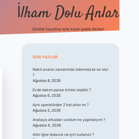
İlham Dolu Anlar
Günlük hayatına renk katan pratik fikirler!
hiltonbet giriş
Sidebar
SON YAZILAR
Nakit avansı zamanında ödenmezse ne olur
?
Ağustos 8, 2026
Evde bakım parası kimler alabilir ?
Ağustos 6, 2026
Aynı operatörden 2 hat alınır mı ?
Ağustos 5, 2026
Arabaya arkadan vurdum ne yapmalıyım ?
Ağustos 4, 2026
Altın iğne tedavisi ne için kullanılır ?