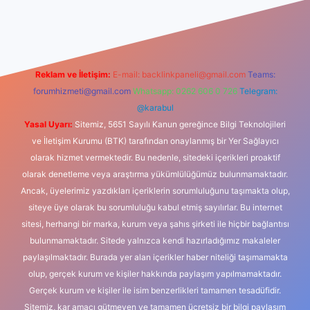
riş
Reklam ve İletişim:
E-mail:
backlinkpaneli@gmail.com
Teams:
forumhizmeti@gmail.com
Whatsapp: 0262 606 0 726
Telegram:
@karabul
Yasal Uyarı:
Sitemiz, 5651 Sayılı Kanun gereğince Bilgi Teknolojileri
ve İletişim Kurumu (BTK) tarafından onaylanmış bir Yer Sağlayıcı
olarak hizmet vermektedir. Bu nedenle, sitedeki içerikleri proaktif
olarak denetleme veya araştırma yükümlülüğümüz bulunmamaktadır.
Ancak, üyelerimiz yazdıkları içeriklerin sorumluluğunu taşımakta olup,
siteye üye olarak bu sorumluluğu kabul etmiş sayılırlar. Bu internet
sitesi, herhangi bir marka, kurum veya şahıs şirketi ile hiçbir bağlantısı
bulunmamaktadır. Sitede yalnızca kendi hazırladığımız makaleler
paylaşılmaktadır. Burada yer alan içerikler haber niteliği taşımamakta
olup, gerçek kurum ve kişiler hakkında paylaşım yapılmamaktadır.
Gerçek kurum ve kişiler ile isim benzerlikleri tamamen tesadüfidir.
Sitemiz, kar amacı gütmeyen ve tamamen ücretsiz bir bilgi paylaşım