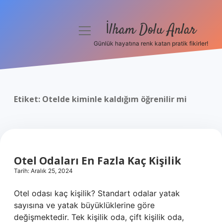
İlham Dolu Anlar
menüyü
aç
Günlük hayatına renk katan pratik fikirler!
Anasayfa
Gizlilik Politikası
Etiket:
Otelde kiminle kaldığım öğrenilir mi
Yasal Uyarı
Hakkımızda
Otel Odaları En Fazla Kaç Kişilik
Tarih: Aralık 25, 2024
Otel odası kaç kişilik? Standart odalar yatak
sayısına ve yatak büyüklüklerine göre
değişmektedir. Tek kişilik oda, çift kişilik oda,