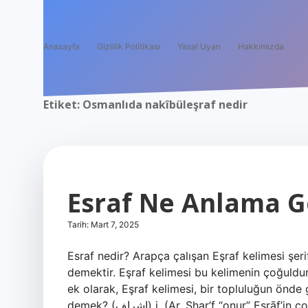
Anasayfa
Gizlilik Politikası
Yasal Uyarı
Hakkımızda
Etiket:
Osmanlıda nakîbüleşraf nedir
Esraf Ne Anlama G
Tarih: Mart 7, 2025
Esraf nedir? Arapça çalışan Eşraf kelimesi şer
demektir. Eşraf kelimesi bu kelimenin çoğuldur 
ek olarak, Eşraf kelimesi, bir topluluğun önde 
demek? (ﺍﺷﺮﺍﻒ) i. (Ar. Shar’f “onur” Eşrāf’in çoğul biçimi) İfadeler, fahri değer, îtibarli halk, Ayan: