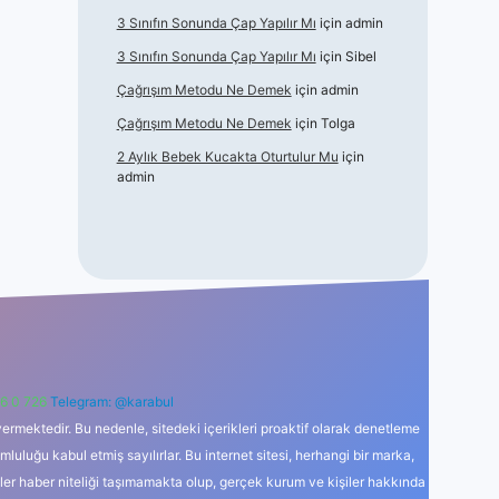
3 Sınıfın Sonunda Çap Yapılır Mı
için
admin
3 Sınıfın Sonunda Çap Yapılır Mı
için
Sibel
Çağrışım Metodu Ne Demek
için
admin
Çağrışım Metodu Ne Demek
için
Tolga
2 Aylık Bebek Kucakta Oturtulur Mu
için
admin
6 0 726
Telegram: @karabul
ermektedir. Bu nedenle, sitedeki içerikleri proaktif olarak denetleme
uğu kabul etmiş sayılırlar. Bu internet sitesi, herhangi bir marka,
kler haber niteliği taşımamakta olup, gerçek kurum ve kişiler hakkında