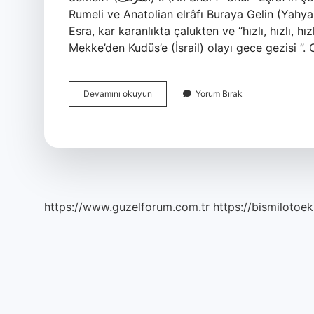
Rumeli ve Anatolian elrâfı Buraya Gelin (Yahy
Esra, kar karanlıkta çalukten ve “hızlı, hızlı, h
Mekke’den Kudüs’e (İsrail) olayı gece gezisi 
Esraf
Devamını okuyun
Yorum Bırak
Ne
Anlama
Gelir
https://www.guzelforum.com.tr
https://bismilotoek