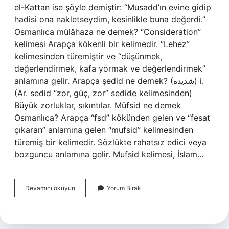
el-Kattan ise şöyle demiştir: “Musadd’ın evine gidip
hadisi ona nakletseydim, kesinlikle buna değerdi.”
Osmanlıca mülâhaza ne demek? “Consideration”
kelimesi Arapça kökenli bir kelimedir. “Lehez”
kelimesinden türemiştir ve “düşünmek,
değerlendirmek, kafa yormak ve değerlendirmek”
anlamına gelir. Arapça şedid ne demek? (ﺷﺪﻳﺪﻩ) i.
(Ar. sedіd “zor, güç, zor” sedіde kelimesinden)
Büyük zorluklar, sıkıntılar. Müfsid ne demek
Osmanlıca? Arapça “fsd” kökünden gelen ve “fesat
çıkaran” anlamına gelen “mufsid” kelimesinden
türemiş bir kelimedir. Sözlükte rahatsız edici veya
bozguncu anlamına gelir. Mufsid kelimesi, İslam…
Müşedded
Devamını okuyun
Yorum Bırak
Ne
Demek
Osmanlıca