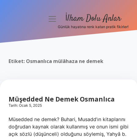
İlham Dolu Anlar
menüyü
aç
Günlük hayatına renk katan pratik fikirler!
Anasayfa
Gizlilik Politikası
Etiket:
Osmanlıca mülâhaza ne demek
Yasal Uyarı
Hakkımızda
Müşedded Ne Demek Osmanlıca
Tarih: Ocak 5, 2025
Müsedded ne demek? Buhari, Musadd’ın kitaplarını
doğrudan kaynak olarak kullanmış ve onun ismi gibi
açık sözlü (düşünceli) olduğunu söylemiş, Yahyâ b.