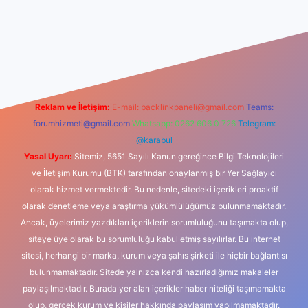
riş
Reklam ve İletişim:
E-mail:
backlinkpaneli@gmail.com
Teams:
forumhizmeti@gmail.com
Whatsapp: 0262 606 0 726
Telegram:
@karabul
Yasal Uyarı:
Sitemiz, 5651 Sayılı Kanun gereğince Bilgi Teknolojileri
ve İletişim Kurumu (BTK) tarafından onaylanmış bir Yer Sağlayıcı
olarak hizmet vermektedir. Bu nedenle, sitedeki içerikleri proaktif
olarak denetleme veya araştırma yükümlülüğümüz bulunmamaktadır.
Ancak, üyelerimiz yazdıkları içeriklerin sorumluluğunu taşımakta olup,
siteye üye olarak bu sorumluluğu kabul etmiş sayılırlar. Bu internet
sitesi, herhangi bir marka, kurum veya şahıs şirketi ile hiçbir bağlantısı
bulunmamaktadır. Sitede yalnızca kendi hazırladığımız makaleler
paylaşılmaktadır. Burada yer alan içerikler haber niteliği taşımamakta
olup, gerçek kurum ve kişiler hakkında paylaşım yapılmamaktadır.