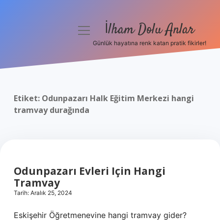
İlham Dolu Anlar
menüyü
aç
Günlük hayatına renk katan pratik fikirler!
Anasayfa
Gizlilik Politikası
Etiket:
Odunpazarı Halk Eğitim Merkezi hangi
Yasal Uyarı
tramvay durağında
Hakkımızda
Odunpazarı Evleri Için Hangi
Tramvay
Tarih: Aralık 25, 2024
Eskişehir Öğretmenevine hangi tramvay gider?