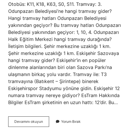
Otobüs: K11, K18, K63, S0, S11. Tramvay: 3.
Odunpazarı Belediyesi’ne hangi tramvay gider?
Hangi tramvay hatları Odunpazarı Belediyesi
yakınından geçiyor? Bu tramvay hatları Odunpazarı
Belediyesi yakınından geçiyor: 1, 10, 4. Odunpazarı
Halk Eğitim Merkezi hangi tramvay durağında?
İletişim bilgileri. Şehir merkezine uzaklığı 1 km.
Şehir merkezine uzaklığı 1 km. Eskişehir Sazovaya
hangi tramvay gider? Eskişehir’in en popüler
dinlenme alanlarından biri olan Sazova Parkı’na
ulaşmanın birkaç yolu vardır. Tramvay ile: T3
tramvayına (Batıkent – Şirintepe) binerek
Eskişehirspor Stadyumu yönüne gidin. Eskişehir 12
numara tramvay nereye gidiyor? EsTram Hakkında
Bilgiler EsTram şirketinin en uzun hattı: 12’dir. Bu…
Odunpazarı
Devamını okuyun
Yorum Bırak
Evleri