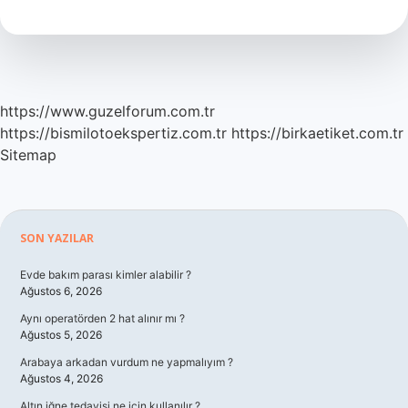
Için
Hangi
Tramvay
https://www.guzelforum.com.tr
https://bismilotoekspertiz.com.tr
https://birkaetiket.com.tr
Sitemap
Sidebar
SON YAZILAR
Evde bakım parası kimler alabilir ?
Ağustos 6, 2026
Aynı operatörden 2 hat alınır mı ?
Ağustos 5, 2026
Arabaya arkadan vurdum ne yapmalıyım ?
Ağustos 4, 2026
Altın iğne tedavisi ne için kullanılır ?