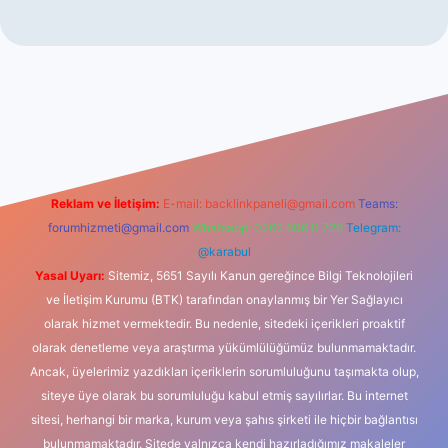
iş
Reklam ve İletişim:
E-mail:
backlinkpaneli@gmail.com
Teams:
forumhizmeti@gmail.com
Whatsapp: 0262 606 0 726
Telegram:
@karabul
Yasal Uyarı:
Sitemiz, 5651 Sayılı Kanun gereğince Bilgi Teknolojileri
ve İletişim Kurumu (BTK) tarafından onaylanmış bir Yer Sağlayıcı
olarak hizmet vermektedir. Bu nedenle, sitedeki içerikleri proaktif
olarak denetleme veya araştırma yükümlülüğümüz bulunmamaktadır.
Ancak, üyelerimiz yazdıkları içeriklerin sorumluluğunu taşımakta olup,
siteye üye olarak bu sorumluluğu kabul etmiş sayılırlar. Bu internet
sitesi, herhangi bir marka, kurum veya şahıs şirketi ile hiçbir bağlantısı
bulunmamaktadır. Sitede yalnızca kendi hazırladığımız makaleler