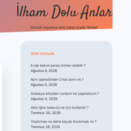
İlham Dolu Anlar
Günlük hayatına renk katan pratik fikirler!
hiltonbet giriş
Sidebar
SON YAZILAR
Evde bakım parası kimler alabilir ?
Ağustos 6, 2026
Aynı operatörden 2 hat alınır mı ?
Ağustos 5, 2026
Arabaya arkadan vurdum ne yapmalıyım ?
Ağustos 4, 2026
Altın iğne tedavisi ne için kullanılır ?
Temmuz 30, 2026
Yeşilırmak mı daha büyük Kızılırmak mı ?
Temmuz 26, 2026