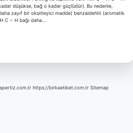
 kadar düşükse, bağ o kadar güçlüdür). Bu nedenle,
 daha zayıf bir oksitleyici madde) benzaldehiti (aromatik
− H C − H bağı daha…
spertiz.com.tr
https://birkaetiket.com.tr
Sitemap