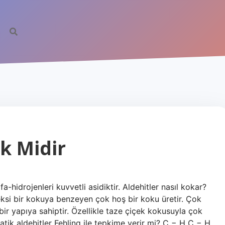
k Midir
a-hidrojenleri kuvvetli asidiktir. Aldehitler nasıl kokar?
eksi bir kokuya benzeyen çok hoş bir koku üretir. Çok
bir yapıya sahiptir. Özellikle taze çiçek kokusuyla çok
atik aldehitler Fehling ile tepkime verir mi? C − H C − H