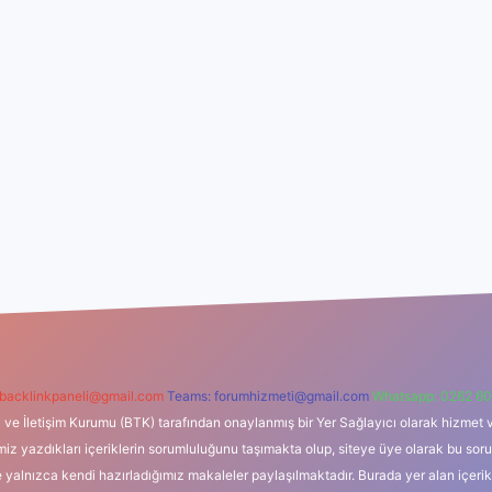
backlinkpaneli@gmail.com
Teams:
forumhizmeti@gmail.com
Whatsapp: 0262 60
i ve İletişim Kurumu (BTK) tarafından onaylanmış bir Yer Sağlayıcı olarak hizmet v
azdıkları içeriklerin sorumluluğunu taşımakta olup, siteye üye olarak bu sorumlul
e yalnızca kendi hazırladığımız makaleler paylaşılmaktadır. Burada yer alan içeri