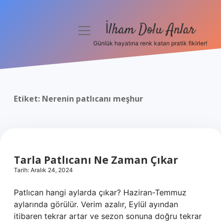
İlham Dolu Anlar
menüyü
aç
Günlük hayatına renk katan pratik fikirler!
Anasayfa
Gizlilik Politikası
Etiket:
Nerenin patlıcanı meşhur
Yasal Uyarı
Hakkımızda
Tarla Patlıcanı Ne Zaman Çıkar
Tarih: Aralık 24, 2024
Patlıcan hangi aylarda çıkar? Haziran-Temmuz
aylarında görülür. Verim azalır, Eylül ayından
itibaren tekrar artar ve sezon sonuna doğru tekrar