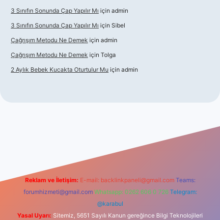
3 Sınıfın Sonunda Çap Yapılır Mı
için
admin
3 Sınıfın Sonunda Çap Yapılır Mı
için
Sibel
Çağrışım Metodu Ne Demek
için
admin
Çağrışım Metodu Ne Demek
için
Tolga
2 Aylık Bebek Kucakta Oturtulur Mu
için
admin
iş
Reklam ve İletişim:
E-mail:
backlinkpaneli@gmail.com
Teams:
forumhizmeti@gmail.com
Whatsapp: 0262 606 0 726
Telegram:
@karabul
Yasal Uyarı:
Sitemiz, 5651 Sayılı Kanun gereğince Bilgi Teknolojileri