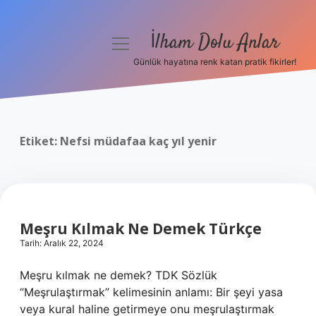
İlham Dolu Anlar
menüyü
aç
Günlük hayatına renk katan pratik fikirler!
Anasayfa
Gizlilik Politikası
Etiket:
Nefsi müdafaa kaç yıl yenir
Yasal Uyarı
Hakkımızda
Meşru Kılmak Ne Demek Türkçe
Tarih: Aralık 22, 2024
Meşru kılmak ne demek? TDK Sözlük
“Meşrulaştırmak” kelimesinin anlamı: Bir şeyi yasa
veya kural haline getirmeye onu meşrulaştırmak